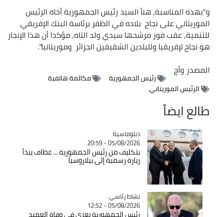
و"بهذه المناسبة, هنأ السيد رئيس الجمهورية أخاه الرئيس
الموريتاني على نجاح بلاده في الظفر برئاسة البنك الإفريقي
للتنمية, عقب فوز مرشحها سيدي ولد التاه, مؤكدا أن هذا الإنجاز
هو نجاح لإفريقيا وللبلدين الشقيقين الجزائر وموريتانيا".
المصدر
وأج
رئيس الجمهورية
مكالمة هاتفية
الرئيس الموريتاني
طالع ايضاً
Catégorie
دبلوماسية
05/08/2026 - 20:59
بتكليف من رئيس الجمهورية ... عطاف يبدأ
زيارة رسمية إلى بيلاروسيا
Catégorie
نشاط رئاسي
05/08/2026 - 12:52
رئيس الجمهورية يعزي في وفاة العميد