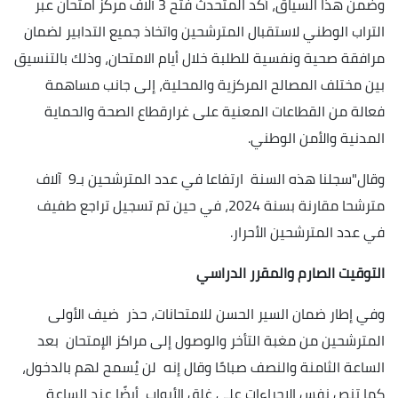
وضمن هذا السياق، أكد المتحدث فتح 3 آلاف مركز امتحان عبر
التراب الوطني لاستقبال المترشحين واتخاذ جميع التدابير لضمان
مرافقة صحية ونفسية للطلبة خلال أيام الامتحان، وذلك بالتنسيق
بين مختلف المصالح المركزية والمحلية، إلى جانب مساهمة
فعالة من القطاعات المعنية على غرارقطاع الصحة والحماية
المدنية والأمن الوطني.
وقال"سجلنا هذه السنة ارتفاعا في عدد المترشحين بـ9 آلاف
مترشحا مقارنة بسنة 2024، في حين تم تسجيل تراجع طفيف
في عدد المترشحين الأحرار.
التوقيت الصارم والمقرر الدراسي
وفي إطار ضمان السير الحسن للامتحانات، حذر ضيف الأولى
المترشحين من مغبة التأخر والوصول إلى مراكز الإمتحان بعد
الساعة الثامنة والنصف صباحًا وقال إنه لن يُسمح لهم بالدخول،
كما تنص نفس الإجراءات على غلق الأبواب أيضًا عند الساعة