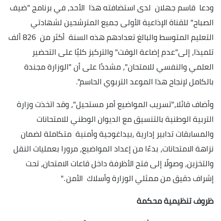
ودعا قاسم جهلان لدى استضافته هذا الأحد، في برنامج "ضيف
الصباح" للقناة الإذاعية الأولى جميع المترشحين لشهادتي
التعليم المتوسط والبالغ تعدادهم هذه السنة أكثر من 826 ألف
تلميذا، إلى"عدم إضاعة الوقت" والتركيز كليًا على التحضير
العلمي والنفسي للامتحان"، مشددًا على أن "الوزارة مجندة
بالكامل لإنجاح هذا الموعد التربوي الحاسم".
وأضاف قائلا،"تسريب المواضيع أمر مستحيل"، وقد اتخذت وزارة
التربية الوطنية بالتنسيق مع الديوان الوطني للامتحانات
والمسابقات تدابير إدارية ،بيداغوجية وأمنية متكاملة لضمان
نزاهة الامتحانات، بدءًا من إعداد المواضيع، مرورا بعمليات النقل
والتخزين، وصولًا إلى فتح الأظرفة داخل قاعات الامتحان، تحت
إشراف دقيق من ممثلي الوزارة وأسلاك الأمن ."
ظروف تنظيمية محكمة