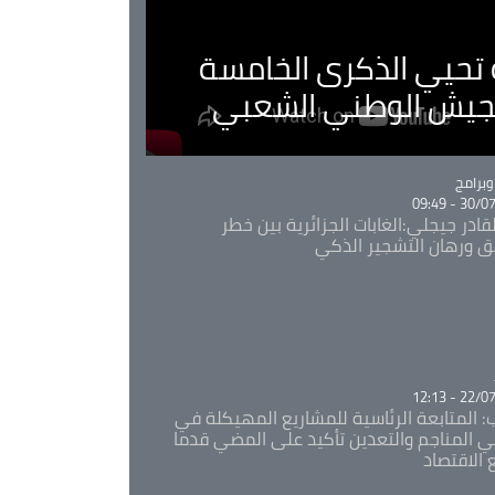
ية تحيي الذكرى الخامسة
لجيش الوطني الشعبي
Ca
برامج
30/07/20
قادر جيجلي:الغابات الجزائرية بين خطر
ئق ورهان التشجير الذكي
Ca
22/07/20
: المتابعة الرئاسية للمشاريع المهيكلة في
 المناجم والتعدين تأكيد على المضي قدما
 الاقتصاد