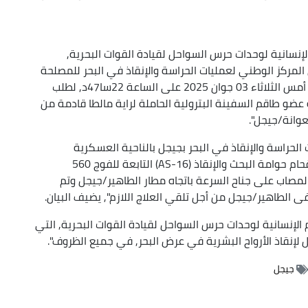
إنسانية لوحدات حرس السواحل لقيادة القوات البحرية,
ي المركز الوطني لعمليات الحراسة والإنقاذ في البحر للمصلحة
الوطنية لحرس السواحل لقيادة القوات البحرية, يوم أمس الثلاثاء 03 جوان 2025 على الساعة 22سا47د, لطلب
ضو طاقم السفينة البترولية الحاملة لراية مالطا قادمة من
لحراسة والإنقاذ في البحر بجيجل بالناحية العسكرية
الخامسة, تم تفعيل عملية إجلاء صحي في البحر, بإقحام حوامة البحث والإنقاذ (AS-16) التابعة للفوج 560
ي المصاب على جناح السرعة باتجاه مطار الطاهير/جيجل وتم
الطاهير/جيجل من أجل تلقي العلاج اللازم", يضيف البيان.
 الإنسانية لوحدات حرس السواحل لقيادة القوات البحرية, التي
نقاذ الأرواح البشرية في عرض البحر, في جميع الظروف".
جيجل