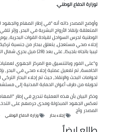
لوزارة الدفاع الوطني.
وأوضح المصدر ذاته أنه "في إطار المهام والجهود ال
المتعلقة بإنقاذ الأرواح البشرية في البحر, وإثر تلق
إجلاء صحي مستعجل, يتعلق ببحار من جنسية تركية ع
ليبيا باتجاه بلجيكا, على بعد (28) ميل بحري شمال العوانة/جيجل".
و"على الفور وبالتنسيق مع المركز الجهوي لعمليات ا
لحوامات البحث والإنقاذ, حيث تم إجلاء البحار الترك
تحويله من طرف أعوان الحماية المدنية إلى مستشفى 
وذكر البيان بأن هذه العملية تندرج في إطار "المهام
تعكس الجهود المبذولة ومدى حرصهم على التدخل لإ
المصدر
وأج
إجلاء بحار
وزارة الدفاع الوطني
طالع ايضاً