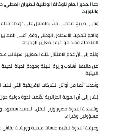
دعا المدير العام للوكالة الوطنية للطيران المدني، 
والتوريد.
وفي تصريح صحفي، حثّ بولفلفل على "إعداد خطة للا
ورافع لتحديث الأسطول الوطني وفق أعلى المعايير ال
المتدخلة قصد مواكبة المعايير الجديدة.
ونبّه إلى أنّ عدم الامتثال لتلك المعايير، سيترتب عنه 
من جانبها، أشادت وزيرة البيئة وجودة الحياة، نجيبة 
البيئية.
وأكّدت أنّها من أوائل الشركات الإفريقية التي تبنت ا
يُشار إلى أنّ الجوية الجزائرية نظّمت ندوة دولية حو
وشهدت الندوة حضور وزير النقل، السعيد سعيود، ووزي
مسؤولين وخبراء.
وعرفت الندوة تنظيم جلسات علمية وورشات نقاش ع