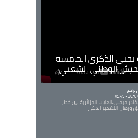
ية تحيي الذكرى الخامسة
لجيش الوطني الشعبي
Ca
برامج
30/07/20
قادر جيجلي:الغابات الجزائرية بين خطر
ئق ورهان التشجير الذكي