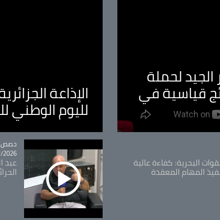
الجيد لحملة
ئج قياسية في
الإذاعة الجزائر
لليوم الوطني ل
tégorie
حصص و
26 - 09:49
قوات البحرية: كفاءة عالية
عبد ال
فيذ المهام المعقدة
الحرا