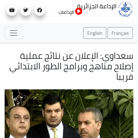
تجاوز
الإذاعة الجزائرية
إلى
الإذاعات
المحتوى
الرئيسي
English
Français
سعداوي: الإعلان عن نتائج عملية
إصلاح مناهج وبرامج الطور الابتدائي
قريبا