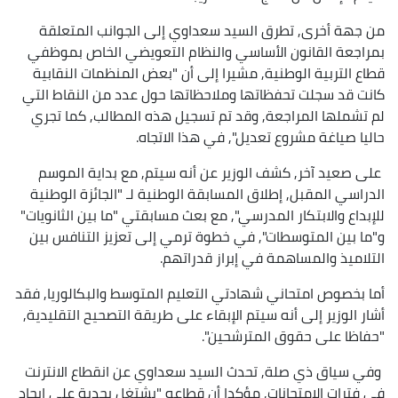
من جهة أخرى, تطرق السيد سعداوي إلى الجوانب المتعلقة
بمراجعة القانون الأساسي والنظام التعويضي الخاص بموظفي
قطاع التربية الوطنية, مشيرا إلى أن "بعض المنظمات النقابية
كانت قد سجلت تحفظاتها وملاحظاتها حول عدد من النقاط التي
لم تشملها المراجعة, وقد تم تسجيل هذه المطالب, كما تجري
حاليا صياغة مشروع تعديل", في هذا الاتجاه.
على صعيد آخر, كشف الوزير عن أنه سيتم, مع بداية الموسم
الدراسي المقبل, إطلاق المسابقة الوطنية لـ "الجائزة الوطنية
للإبداع والابتكار المدرسي", مع بعث مسابقتي "ما بين الثانويات"
و"ما بين المتوسطات", في خطوة ترمي إلى تعزيز التنافس بين
التلاميذ والمساهمة في إبراز قدراتهم.
أما بخصوص امتحاني شهادتي التعليم المتوسط والبكالوريا, فقد
أشار الوزير إلى أنه سيتم الإبقاء على طريقة التصحيح التقليدية,
"حفاظا على حقوق المترشحين".
وفي سياق ذي صلة, تحدث السيد سعداوي عن انقطاع الانترنت
في فترات الامتحانات, مؤكدا أن قطاعه "يشتغل بجدية على إيجاد