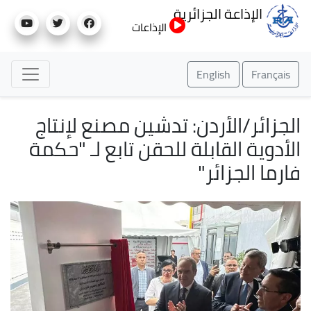
تجاوز
الإذاعة الجزائرية
إلى
الإذاعات
المحتوى
الرئيسي
English
Français
الجزائر/الأردن: تدشين مصنع لإنتاج
الأدوية القابلة للحقن تابع لـ "حكمة
فارما الجزائر"