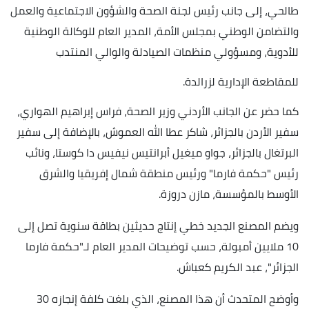
طالحي، إلى جانب رئيس لجنة الصحة والشؤون الاجتماعية والعمل
والتضامن الوطني بمجلس الأمة، المدير العام للوكالة الوطنية
للأدوية، ومسؤولي منظمات الصيادلة والوالي المنتدب
للمقاطعة الإدارية لزرالدة.
كما حضر عن الجانب الأردني وزير الصحة، فراس إبراهيم الهواري،
سفير الأردن بالجزائر، شاكر عطا الله العموش، بالإضافة إلى سفير
البرتغال بالجزائر، جواو ميغيل أبرانتيس نيفيس دا كوستا، ونائب
رئيس "حكمة فارما" ورئيس منطقة شمال إفريقيا والشرق
الأوسط بالمؤسسة، مازن دروزة.
ويضم المصنع الجديد خطي إنتاج حديثين بطاقة سنوية تصل إلى
10 ملايين أمبولة، حسب توضيحات المدير العام لـ"حكمة فارما
الجزائر"، عبد الكريم كعباش.
وأوضح المتحدث أن هذا المصنع، الذي بلغت كلفة إنجازه 30