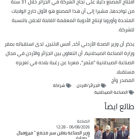
افتتاح المصنع دليلا على نجاح الشركة في الجزائر خلال 31 سنة
من تواجدها، مشيرا إلى أن هذا المصنع هو الأول خارج الولايات
المتحدة وأوروبا لإنتاج الأدوية المعقمة القابلة للحقن بالنسبة
للشركة.
يذكر أن وزير الصحة الأردني أكد، أمس الاثنين، لدى استقباله بمقر
وزارة الصناعة الصيدلانية، أن التعاون بين الجزائر والأردن في مجال
الصناعة الصيدلانية "مثمر"، معربا عن رغبة بلاده في تعزيزه
مستقبلا.
المصدر
وأج
الجزائر/الاردن
شراكة
الصناعة الصيدلانية
طالع ايضاً
الصناعة
Catégorie
06/08/2026 - 12:28
وزير الصناعة يعاين سير مجمع '' فيروفيال
'' بعنابة