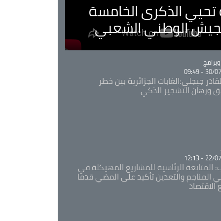
ية تحيي الذكرى الخامسة
لجيش الوطني الشعبي
Ca
برامج
30/07/20
قادر جيجلي:الغابات الجزائرية بين خطر
ئق ورهان التشجير الذكي
Ca
22/07/20
: المتابعة الرئاسية للمشاريع المهيكلة في
 المناجم والتعدين تأكيد على المضي قدما
 الاقتصاد