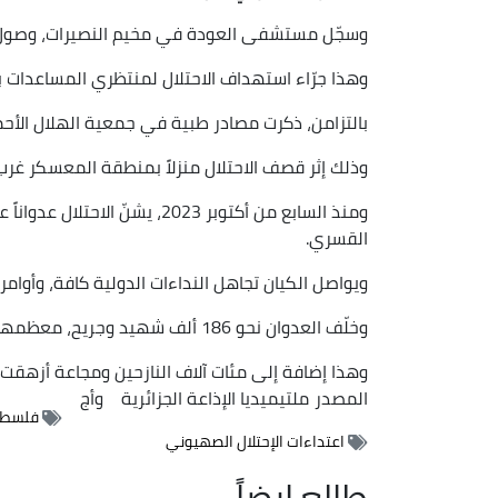
وسجّل مستشفى العودة في مخيم النصيرات، وصول جثامين 23 شهيداً، بالإضافة إلى 
وهذا جرّاء استهداف الاحتلال لمنتظري المساعدات 
بالتزامن، ذكرت مصادر طبية في جمعية الهلال الأحم
وذلك إثر قصف الاحتلال منزلاً بمنطقة المعسكر غرب 
ومنذ السابع من أكتوبر 2023، يش
القسري.
ويواصل الكيان تجاهل النداءات الدولية كافة، وأوام
وخلّف العدوان نحو 186 ألف شهيد وجريح، معظمهم أطفال ونساء، وما يزيد على أحد عشر ألف مفقود.
وهذا إضافة إلى مئات آلاف النازحين ومجاعة أزهقت أ
المصدر
ملتيميديا الإذاعة الجزائرية
وأج
فلسطين
اعتداءات الإحتلال الصهيوني
طالع ايضاً