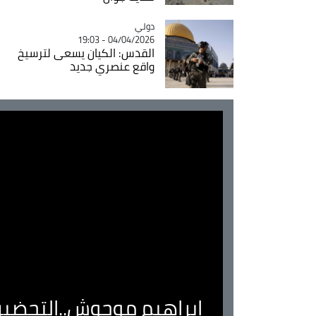
دولي
Catégorie
04/04/2026 - 19:03
القدس: الكيان يسعى لترسيخ
واقع عنصري جديد
ابراهيم موحوش..التحضير 