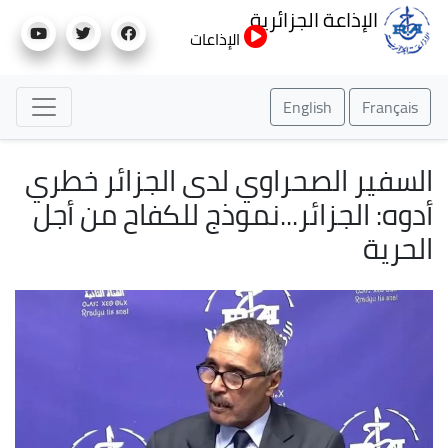
تجاوز
الإذاعة الجزائرية
إلى
الإذاعات
المحتوى
الرئيسي
English
Français
لسفير الصحراوي لدى الجزائر خطري
دوه: الجزائر...نموذج للكفاح من أجل
لحرية