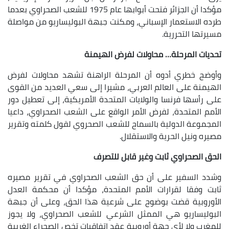
مؤكدا أن الجزائر فتحت أبوابها عام 1975 للشعب الصحراوي بعدما
رده الاستعمار الإسباني، ومكنت جبهة البوليساريو من مواصلة
سيرتها التحررية.
حديات المرحلة… محاولات لفرض الهيمنة
أوضح خطري أدوه أن المرحلة الراهنة تشهد محاولات لفرض
لهيمنة على العالم العربي، مشيرا إلى سعي العديد من القوى
لى رأسها فرنسا والولايات المتحدة الأمريكية، إلى تعطيل دور
لأمم المتحدة، لفرض الأمر الواقع على الشعب الصحراوي، داعيا
لمجموعة الدولية بالسماح للشعب الصحروي لقول كلمته وتقرير
صيره ونيل الحرية والاستقلال.
لحق الصحراوي ثابت وغير قابل للتصرف
شدد السفير على أن حق الشعب الصحراوي في تقرير مصيره
ابت وفقا لقرارات الأمم المتحدة، مؤكدا أن محكمة العدل
لأوروبية قضت بوضوح على شرعية هذا الحق، وعلى أن جبهة
لبوليساريو هي الممثل الشرعي للشعب الصحراوي، ولا يجوز
لمغرب ولا لأي جهة أوروبية عقد اتفاقيات تخص الصحراء الغربية