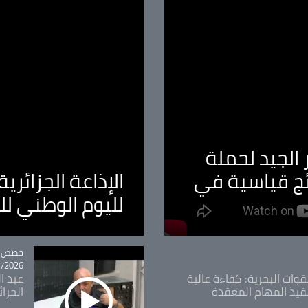
الجيد لحملة
ئج قياسية في
الإذاعة الجزائر
لليوم الوطني ل
tégorie
حصص و
26 - 09:49
قوات البحرية: كفاءة عالية
عبد ال
فيذ المهام المعقدة
الحرا