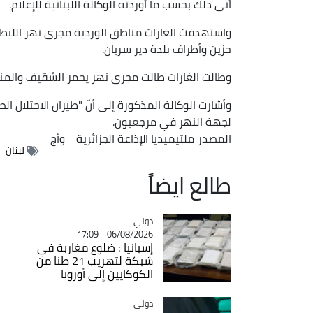
أتى ذلك بحسب ما أوردته الوكالة اللبنانية للإعلام.
واستهدفت الغارات مناطق الوردية مجرى نهر اللي
جزين وأطراف بلدة دير سريان.
وطالت الغارات طالت مجرى نهر يحمر الشقيف والمنط
وأشارت الوكالة المذكورة إلى أنّ "طيران الاحتلال 
لجهة النهر في مرجعيون.
المصدر
ملتيميديا الإذاعة الجزائرية
وأج
لبنان
طالع ايضاً
دولي
Catégorie
06/08/2026 - 17:09
إسبانيا : ضلوع مغاربة في
شبكة لتهريب 21 طنا من
الكوكايين إلى أوروبا
دولي
Catégorie