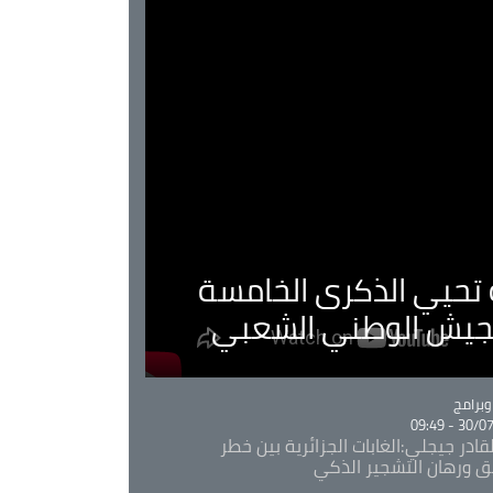
ية تحيي الذكرى الخامسة
لجيش الوطني الشعبي
Ca
برامج
30/07/20
قادر جيجلي:الغابات الجزائرية بين خطر
ئق ورهان التشجير الذكي