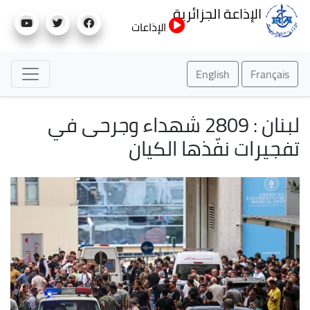
تجاوز
الإذاعة الجزائرية
إلى
الإذاعات
المحتوى
الرئيسي
English
Français
لبنان : 2809 شهداء وجرحى في
تفجيرات نفّذها الكيان