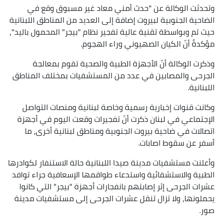
وتحدثت الوكالة عن "حدث أمني معاد غير مسبوق وقع في
الضاحية الجنوبية لبيروت إضافة إلى العديد من المناطق اللبنانية
حيث تم وبواسطة تقنية عالية تفجير نظام "بيجر" المحمول باليد"،
مؤكدةً أنّ الكيان الصهيوني وراء الهجوم.
‏وذكرت الوكالة أنّ الأجهزة الطبية والصحية تقوم بمعالجة
الجرحى ‌‏والمصابين في عدد من المستشفيات بمختلف المناطق
اللبنانية.
وكانت قنوات إخبارية رسمية وخاصة لبنانية ومنصات التواصل
الإجتماعي في لبنان ذكرت أنّ تفجيرات وقعت اليوم في أجهزة
اتصالات في ضاحية بيروت الجنوبية ومناطق لبنانية أخرى، ما
أسفر عن سقوط اصابات.
وأعلنت مستشفيات مدينة صيدا اللبنانية حالة الاستنفار لكوادرها
الطبية والاستشفائية واستدعاء طواقمها الإسعافية جراء توافد
عشرات الجرحى إثر إصابتهم بانفجارات أجهزة "بيجر" التي كانوا
يحملونها، ولا تزال تنقل عشرات الجرحى إلى مستشفيات مدينة
صور.