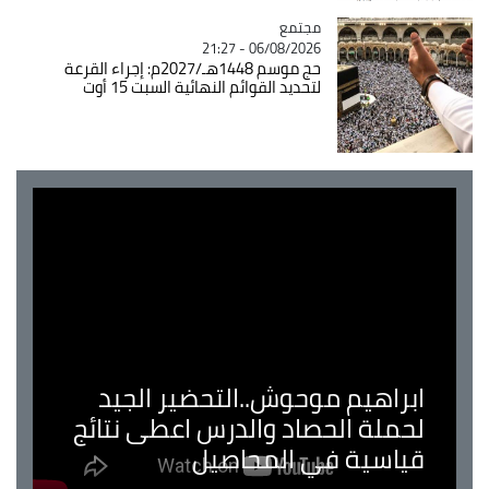
مجتمع
Catégorie
06/08/2026 - 21:27
حج موسم 1448هـ/2027م: إجراء القرعة
لتحديد القوائم النهائية السبت 15 أوت
ابراهيم موحوش..التحضير الجيد
لحملة الحصاد والدرس اعطى نتائج
قياسية في المحاصيل