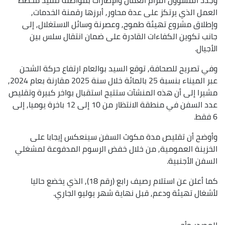
العمل الذي يرتكز على عدة محاور, أبرزها رقمنة الخدمات,
وإطلاق مشروع تهيئة طموح, وعصرنة وسائل الاستغلال, إلى
جانب تكوين الكفاءات القادرة على ضمان انتقال سلس بين
الأجيال.
وفي تصريح للصحافة, توقع السيد بوالعام ارتفاع حركة الشحن
عبر الميناء بنسبة 25 بالمائة خلال سنة 2025 مقارنة بعام 2024,
مشيرا إلى أن هذه المنشآت ستتيح استقبال بواخر كبيرة وتقليص
عدد السفن في منطقة الانتظار من 10 إلى 12 باخرة يوميا, إلى
6 فقط.
وأوضح أن تقليص مدة مكوث السفن سينعكس إيجابا على
الخزينة العمومية, من خلال خفض الرسوم المدفوعة لمشغلي
السفن الأجنبية.
كما أعلن عن استلام رصيف رابع (رقم 18), الذي يخضع حاليا
لأشغال تهيئة ودعم, قبل نهاية شهر يوليو الجاري.
المصدر
وأج