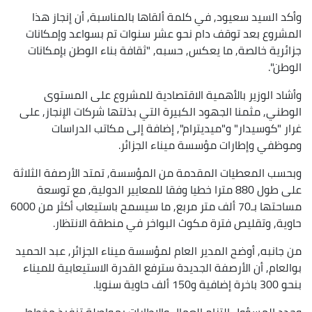
وأكد السيد سعيود, في كلمة ألقاها بالمناسبة, أن إنجاز هذا
المشروع بعد توقف دام نحو عشر سنوات تم بسواعد وإمكانات
جزائرية خالصة, ما يعكس, حسبه, "ثقافة بناء الوطن بإمكانات
الوطن".
وأشاد الوزير بالأهمية الاقتصادية للمشروع على المستوى
الوطني, مثمنا الجهود الكبيرة التي بذلتها شركات الإنجاز, على
غرار "كوسيدار" و"ميديترام", إضافة إلى مكاتب الدراسات
وموظفي وإطارات مؤسسة ميناء الجزائر.
وبحسب المعطيات المقدمة من المؤسسة, تمتد الأرصفة الثلاثة
على طول 880 مترا خطيا وفقا للمعايير الدولية, مع توسعة
مساحتها بـ70 ألف متر مربع, ما سيسمح باستيعاب أكثر من 6000
حاوية, وتقليص فترة مكوث البواخر في منطقة الانتظار.
من جانبه, أوضح المدير العام لمؤسسة ميناء الجزائر, عبد الحميد
بوالعام, أن الأرصفة الجديدة سترفع القدرة الاستيعابية للميناء
بنحو 300 باخرة إضافية و150 ألف حاوية سنويا.
وجدد المسؤول التزام العمال والإطارات بمواصلة تنفيذ مخطط