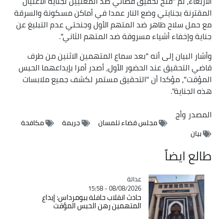
الأربعاء، تم "فتح تحقيق قضائي ضد المعنيين لجناية الاغتيال
المقترنة بجنايتي وضع النار عمدا في أماكن مسكونة والسرقة
مع حمل سلاح ظاهر ضد المتهم الأول وجنحتي عدم التبليغ عن
جناية وإخفاء أشياء مسروقة ضد المتهم الثاني".
وأشار البيان إلى أنه "بعد سماع المتهمين الاثنين من طرف
قاضي التحقيق عند الحضور الأول، أصدر أمرا بإيداعهما الحبس
المؤقت"، مؤكدا أن "التحقيق مستمر لكشف جميع ملابسات
هذه الجناية".
المصدر
وأج
مجلس قضاء تلمسان
جريمة
مكافحة
بيان
طالع ايضاً
عدالة
Catégorie
08/08/2026 - 15:58
حادث انقلاب حافلة ببومرداس: إيداع
المتهمين رهن الحبس المؤقت