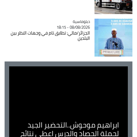
Catégorie
دبلوماسية
08/08/2026 - 18:15
الجزائر/مالي: تطابق تام في وجهات النظر بين
البلدين
ابراهيم موحوش..التحضير الجيد
لحملة الحصاد والدرس اعطى نتائج