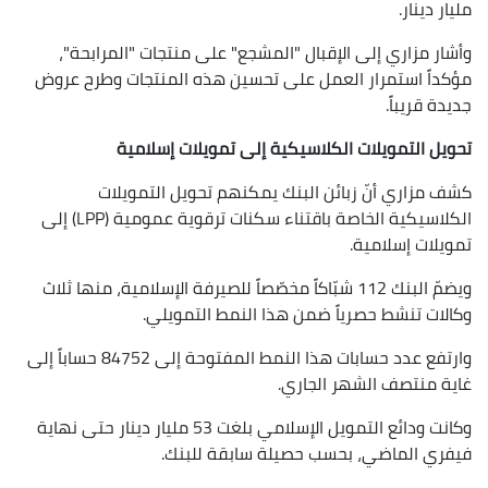
مليار دينار.
وأشار مزاري إلى الإقبال "المشجع" على منتجات "المرابحة"،
مؤكداً استمرار العمل على تحسين هذه المنتجات وطرح عروض
جديدة قريباً.
تحويل التمويلات الكلاسيكية إلى تمويلات إسلامية
كشف مزاري أنّ زبائن البنك يمكنهم تحويل التمويلات
الكلاسيكية الخاصة باقتناء سكنات ترقوية عمومية (LPP) إلى
تمويلات إسلامية.
ويضمّ البنك 112 شبّاكاً مخصّصاً للصيرفة الإسلامية، منها ثلاث
وكالات تنشط حصرياً ضمن هذا النمط التمويلي.
وارتفع عدد حسابات هذا النمط المفتوحة إلى 84752 حساباً إلى
غاية منتصف الشهر الجاري.
وكانت ودائع التمويل الإسلامي بلغت 53 مليار دينار حتى نهاية
فيفري الماضي، بحسب حصيلة سابقة للبنك.