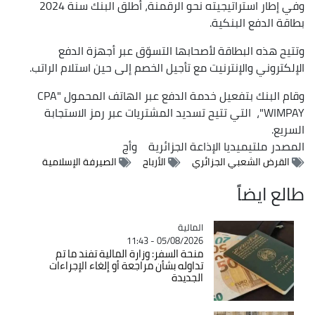
وفي إطار استراتيجيته نحو الرقمنة، أطلق البنك سنة 2024
بطاقة الدفع البنكية.
وتتيح هذه البطاقة لأصحابها التسوّق عبر أجهزة الدفع
الإلكتروني والإنترنيت مع تأجيل الخصم إلى حين استلام الراتب.
وقام البنك بتفعيل خدمة الدفع عبر الهاتف المحمول "CPA
WIMPAY"، التي تتيح تسديد المشتريات عبر رمز الاستجابة
السريع.
المصدر
ملتيميديا الإذاعة الجزائرية
وأج
القرض الشعبي الجزائري
الأرباح
الصيرفة الإسلامية
طالع ايضاً
المالية
Catégorie
05/08/2026 - 11:43
منحة السفر: وزارة المالية تفند ما تم
تداوله بشأن مراجعة أو إلغاء الإجراءات
الجديدة