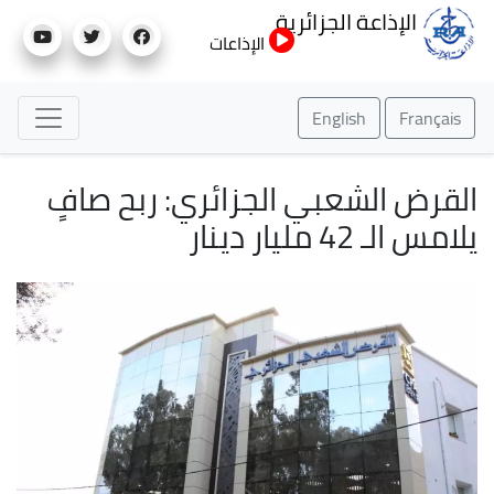
تجاوز
الإذاعة الجزائرية
إلى
الإذاعات
المحتوى
الرئيسي
English
Français
القرض الشعبي الجزائري: ربح صافٍ
يلامس الـ 42 مليار دينار