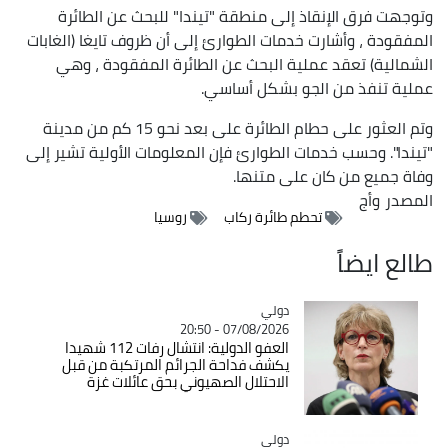
وتوجهت فرق الإنقاذ إلى منطقة "تيندا" للبحث عن الطائرة
المفقودة ، وأشارت خدمات الطوارئ إلى أن ظروف تايغا (الغابات
الشمالية) تعقد عملية البحث عن الطائرة المفقودة ، وهي
عملية تنفذ من الجو بشكل أساسي.
وتم العثور على حطام الطائرة على بعد نحو 15 كم من مدينة
"تيندا". وحسب خدمات الطوارئ فإن المعلومات الأولية تشير إلى
وفاة جميع من كان على متنها.
المصدر
وأج
تحطم طائرة ركاب
روسيا
طالع ايضاً
دولي
Catégorie
07/08/2026 - 20:50
العفو الدولية: انتشال رفات 112 شهيدا
يكشف فداحة الجرائم المرتكبة من قبل
الاحتلال الصهيوني بحق عائلات غزة
دولي
Catégorie