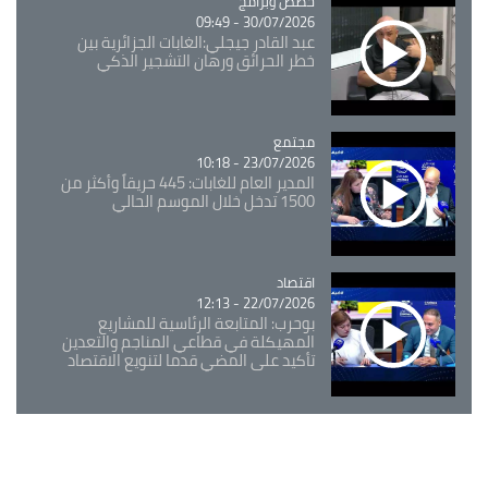
Catégorie
حصص وبرامج
30/07/2026 - 09:49
عبد القادر جيجلي:الغابات الجزائرية بين
خطر الحرائق ورهان التشجير الذكي
مجتمع
Catégorie
23/07/2026 - 10:18
المدير العام للغابات: 445 حريقاً وأكثر من
1500 تدخل خلال الموسم الحالي
اقتصاد
Catégorie
22/07/2026 - 12:13
بوحرب: المتابعة الرئاسية للمشاريع
المهيكلة في قطاعي المناجم والتعدين
تأكيد على المضي قدما لتنويع الاقتصاد