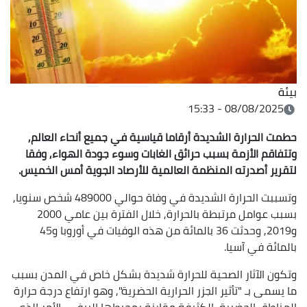
بيئة
08/08/2025 - 15:33
حطمت الحرارة الشديدة أرقاما قياسية في جميع أنحاء العالم,
وتتفاقم الأزمة بسبب حرائق الغابات وسوء جودة الهواء, وفقا
لتقرير أصدرته المنظمة العالمية للأرصاد الجوية أمس الخميس.
وتسببت الحرارة الشديدة في وفاة حوالي 489000 شخص سنويا,
بسبب عوامل مرتبطة بالحرارة, خلال الفترة بين عامي 2000
و2019, وحدثت 36 بالمائة من هذه الوفيات في أوروبا و45
بالمائة في آسيا.
وتكون الآثار الصحية للحرارة شديدة بشكل خاص في المدن بسبب
ما يسمى بـ "تأثير الجزر الحرارية الحضرية", وهو ارتفاع درجة حرارة
المناطق الحضرية الكثيفة مقارنة بمحيطها الريفي, الأمر الذي