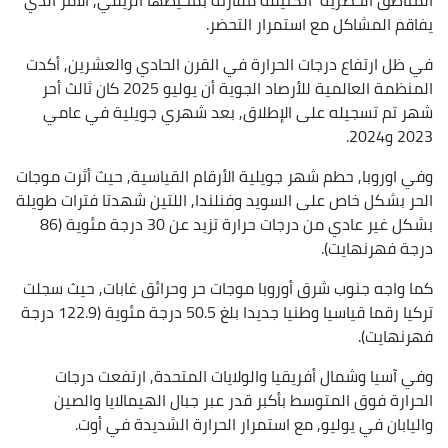
يفاقم المشاكل مع استمرار التحضر.
في ظل ارتفاع درجات الحرارة في القرن الحادي والعشرين, أكدت
المنظمة العالمية للأرصاد الجوية أن يوليو 2025 كان ثالث أحر
شهر تم تسجيله على الإطلاق, بعد شهري جويلية في عامي
2023 و2024.
وفي اوروبا, حطم شهر جويلية الأرقام القياسية, حيث أثرت موجات
الحر بشكل خاص على السويد وفنلندا, اللتين شهدتا فترات طويلة
بشكل غير عادي من درجات حرارة تزيد عن 30 درجة مئوية (86
درجة فهرنهايت).
كما واجه جنوب شرق أوروبا موجات حر وحرائق غابات, حيث سجلت
تركيا رقما قياسيا وطنيا جديدا بلغ 50.5 درجة مئوية (122.9 درجة
فهرنهايت).
وفي آسيا وشمال أفريقيا والولايات المتحدة, ارتفعت درجات
الحرارة فوق المتوسط بأكبر قدر عبر جبال الهيمالايا والصين
واليابان في يوليو, مع استمرار الحرارة الشديدة في أوت.