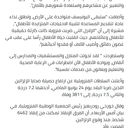
والتعبير عن مشاعرهم واستعادة شعورهم بالأمان".
وأضافت: "ستبقى اليونيسف متواجدة على الأرض، وتطلق نداء
عاجلا لتقديم المساعدة لتلبية الاحتياجات المتزايدة للأطفال"،
مشيرة إلى أن "الزلازل التي ضربت فنزويلا كانت كارثة حقيقية
للأطفال وعائلاتهم، حيث انقلبت حياة الأطفال رأسا على عقب في
غضون دقائق وأصيب الآلاف أو فقدوا أحبائهم".
واستطردت: " لقد تحولت المنازل والمستشفيات والمدارس إلى
أنقاض، ويواجه الأطفال الآن اضطرابات في الرعاية الصحية
والتعليم ويعانون من صدمات نفسية".
وأعلنت السلطات الفنزويلية عن ارتفاع حصيلة ضحايا الزلزالين
اللذين ضربا البلاد يوم 24 يونيو الماضي، أحدهما 7.2 درجة
والثاني 7.5 درجة، إلى 3811 وفاة.
وقال خورخي رودريغيز رئيس الجمعية الوطنية الفنزويلية، في
بيان أمس الأربعاء، أن الفرق الإنقاذ تمكنت من إنقاذ 6462
شخصا، منذ وقوع الزلزالين.
المصدر
وأج