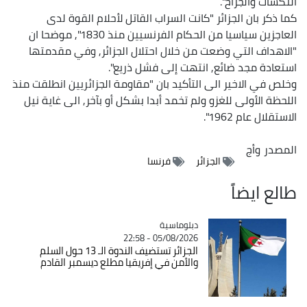
النكسات والجراح".
كما ذكر بان الجزائر "كانت السراب القاتل لأحلام القوة لدى
العاجزين سياسيا من الحكام الفرنسيين منذ 1830", موضحا ان
"الاهداف التي وضعت من خلال احتلال الجزائر, وفي مقدمتها
استعادة مجد ضائع, انتهت إلى فشل ذريع".
وخلص في الاخير الى التأكيد بان "مقاومة الجزائريين انطلقت منذ
اللحظة الأولى للغزو ولم تخمد أبدا بشكل أو بآخر, الى غاية نيل
الاستقلال عام 1962".
المصدر
وأج
الجزائر
فرنسا
طالع ايضاً
Catégorie
دبلوماسية
05/08/2026 - 22:58
الجزائر تستضيف الندوة الـ 13 حول السلم
والأمن في إفريقيا مطلع ديسمبر القادم