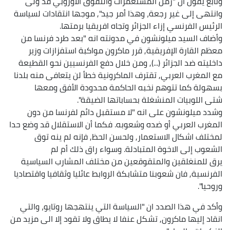
وتابع يقول ان "زمن المستعمرات والتفوق الاوروبي قد ولى
وانتهى إلى غير رجعة، وهذا أمر جيد", موجها انتقادات لسياسة
الرئيس الفرنسي إزاء الجزائر وتجاه افريقيا برمتها.
وأضاف السيد ميلونشون في مدونته انه "بعد طرد فرنسا من
معظم القارة الإفريقية, قرر ماكرون مواكبة استفزازات وزير
داخليته ضد الجزائر (...), ومن خلال دفع الفرنسيين نحو القطيعة
مع المغرب العربي, تقترف الماكرونية خطأ لن يتعافى منه بلدنا
بسهولة كما تتوهم نخبه الحاكمة محدودة الأفق ومعها
شتى اللوبيات المنشغلة بحساباتها الضيقة".
وشدد ميلونشون على انه "لا مستقبل دائم لفرنسا من دون
المغرب العربي أو ضده وشعوبه. فكما أن الاستقلال قد وضع حدا
لمختلف اشكال الاستعمار, ولحسن الحظ, فإنه لم ينه توق
الشعوب إلى الاخوة المتبادلة. وسواء راق ذلك أم لم
يرق للمنغلقين والمتقوقعين من مختلف المشارب السياسية
الفرنسية, فان شعوبنا متشابكة الروابط عائليا وثقافيا واقتصاديا
وروحيا".
وأكد في هذا الصدد ان
"السياسة التي ينتهجها روتايو، والتي
انقاد إليها ماكرون, تشكل عنفا لا يطاق ولا تقود إلا الى مزيد من