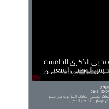
ية تحيي الذكرى الخامسة
لجيش الوطني الشعبي
Ca
برامج
30/07/20
قادر جيجلي:الغابات الجزائرية بين خطر
ئق ورهان التشجير الذكي