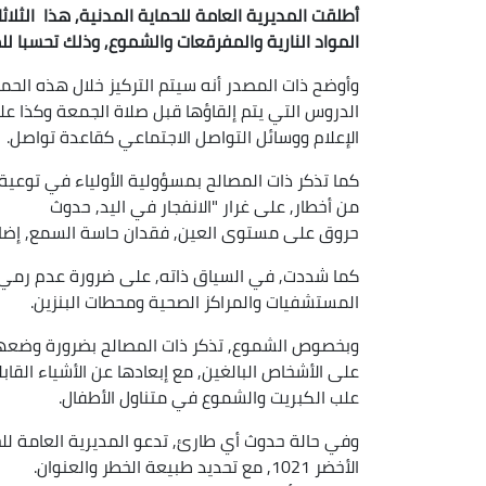
أطلقت المديرية العامة للحماية المدنية, هذا الثلا
المواد النارية والمفرقعات والشموع, وذلك تحسبا لل
وأوضح ذات المصدر أنه سيتم التركيز خلال هذه الحملة
الدروس التي يتم إلقاؤها قبل صلاة الجمعة وكذا ع
الإعلام ووسائل التواصل الاجتماعي كقاعدة تواصل.
كما تذكر ذات المصالح بمسؤولية الأولياء في توعي
من أخطار, على غرار "الانفجار في اليد, حدوث
حروق على مستوى العين, فقدان حاسة السمع, إضافة إ
كما شددت, في السياق ذاته, على ضرورة عدم رمي هذ
المستشفيات والمراكز الصحية ومحطات البنزين.
وبخصوص الشموع, تذكر ذات المصالح بضرورة وضعها عل
على الأشخاص البالغين, مع إبعادها عن الأشياء القاب
علب الكبريت والشموع في متناول الأطفال.
الأخضر 1021, مع تحديد طبيعة الخطر والعنوان.