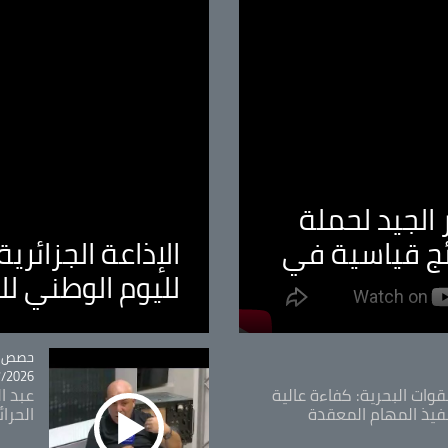
الجيد لحملة
ئج قياسية في
الإذاعة الجزائر
لليوم الوطني ل
tégorie
حصص و
26 - 09:49
قوات البحرية: كفاءة عالية
عبد ال
فيذ المهام المعقدة
الحرا