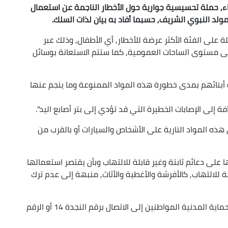
ثاء, حملة تحسيسية جوارية حول الأخطار الناجمة عن استعمال
مولد النبوي الشريف, حسبما أفاد به بيان لذات السلك.
 على الفئة الأكثر عرضة للأخطار, أي الأطفال, وذلك عبر
لى مستوى الساحات العمومية, كما ستتم الاستعانة بوسائل
ة أبنائهم بمدى خطورة هذه المواد الممنوعة وما ينجم عنها
لى الإصابات الخطيرة التي قد تؤدي إلى بتر أصابع اليد".
ه المواد النارية على الأشخاص والسيارات أو بالقرب من
ى دعائم ثابتة وغير قابلة للالتهاب وبأن يقتصر استعمالها
لة للالتهاب, كالأفرشة والأغطية والأثاث, منبهة إلى عدم ترك
وفي حالة حدوث أي طارئ, تدعو المديرية العامة للحماية المدنية المواطنين إلى الاتصال برقم النجدة 14 أو الرقم