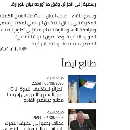
رسمية إلى الجزائر, وفق ما أورده بيان للوزارة.
وسمح اللقاء - حسب البيان - ب"بحث السبل الكفيلة 
الفكرية في سياق التدشين الرسمي لمكتب إقليمي له
ومرافقة الجهود الوطنية الرامية إلى تطوير الصناعة
الموارد البشرية وكذا صون التراث الثقافي".
المصدر
ملتيميديا الإذاعة الجزائرية
الجزائر افريقي
طالع ايضاً
Catégorie
دبلوماسية
05/08/2026 - 22:58
الجزائر تستضيف الندوة الـ 13
حول السلم والأمن في إفريقيا
مطلع ديسمبر القادم
Catégorie
دبلوماسية
05/08/2026 - 15:53
عطاف يدعو إلى تكثيف التحرك
السياسي والدبلوماسي للتصدي