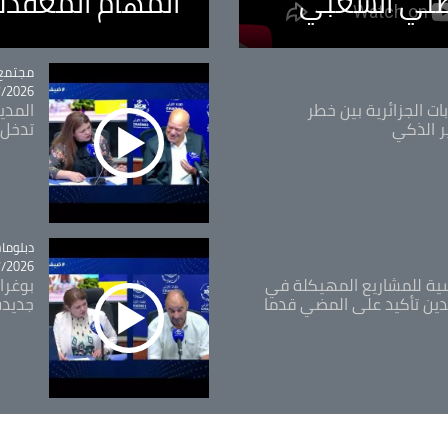
طني الشعبي
المهام المعقدة
مجتمع
tégorie
26 - 10:18
ات الجزائرية بين خطر
ر الذكي
تدخل 
tégorie
دبلوما
26 - 11:46
اسية للمشاريع المهيكلة في
بوغرا
دين تأكيد على المضي قدما
جديدة