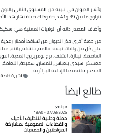
وأشار الديوان في تنبيه من المستوى الثاني باللون 
تتراوح ما بين 39 و41 درجة وذلك طيلة نهار هذا الأحد.
وأضاف المصدر ذاته أن الولايات المعنية هي: سكيكدة
من جهة أخرى حذر الديوان من تساقط أمطار رعدية بدا
على كل من ولايات تبسة، قالمة، خنشلة، باتنة، ميلة
العاصمة، تيبازة، الشلف، برج بوعريريج، المدية، البوير
معسكر، سيدي بلعباس، تلمسان، سعيدة، النعامة، الب
المصدر
ملتيميديا الإذاعة الجزائرية
نشرية خاصة
طالع ايضاً
مجتمع
Catégorie
07/08/2026 - 18:40
حملة وطنية لتنظيف الأحياء
والفضاءات العمومية بمشاركة
المواطنين والجمعيات