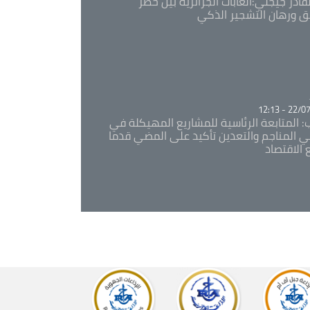
قادر جيجلي:الغابات الجزائرية بين خطر
ئق ورهان التشجير الذكي
Ca
22/07/20
: المتابعة الرئاسية للمشاريع المهيكلة في
 المناجم والتعدين تأكيد على المضي قدما
 الاقتصاد