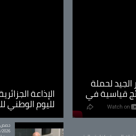
الجيد لحملة
ئج قياسية في
الإذاعة الجزائر
لليوم الوطني ل
tégorie
حصص و
26 - 09:49