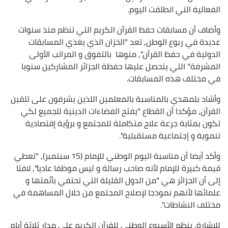
الفعالية التي انطلقت اليوم.
وأضاف أن مسابقات حفظ القرآن الكريم التي تنظم منذ سنوات
عديدة في ربوع الوطن, تعد "الخزان الذي يغذي المسابقات
الدولية في حفظ القرآن", منوها بالتفوق و المراتب الأولى
المشرفة" التي يتحصل عليها حفظة الجزائر المشاركين سنويا
في مختلف هذه المسابقات.
وأشاد بلمهدي بالمناسبة بالمعلمين اللذين يشرفون على تلقين
القرآن, مؤكدا أن القطاع "يفتح الفضاءات الدينية للجميع لكي
تكون بمثابة جرعة علاج متكاملة للمجتمع و برؤية إقتصادية
تنموية و إجتماعية مستقبلية".
وأكد أيضا أن مناسبة اليوم الوطني للإمام (15 سبتمبر), "تعطي
قيمة كبيرة للإمام لأنه صاحب رسالة و ليس موظفا عاديا", لافتا
إلى أن الجزائر هي "من الدول القليلة التي تحتفي بأئمتها و
علمائها لأنهم نموذجا لإصلاح المجتمع من خلال المساهمة في
مختلف النشاطات".
للاشارة, ينظم الأسبوع الوطني للقرآن الكريم على مدار ثلاثة أيام