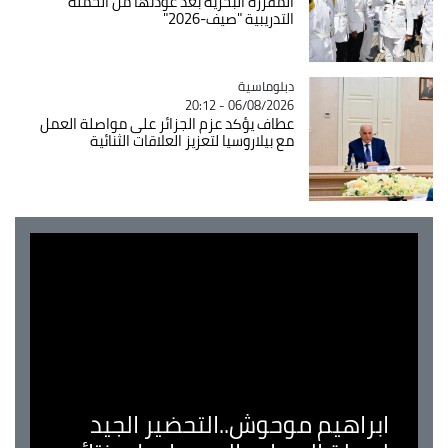
المفرزة البحرية بعد عودتها من الحملة
التدريبية "صيف-2026"
Catégorie
دبلوماسية
06/08/2026 - 20:12
عطاف يؤكد عزم الجزائر على مواصلة العمل
مع بيلاروسيا لتعزيز العلاقات الثنائية
ابراهيم موحوش..التحضير الجيد