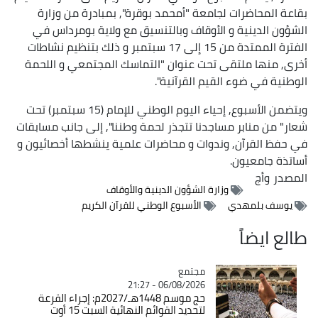
بقاعة المحاضرات لجامعة "أمحمد بوقرة", بمبادرة من وزارة
الشؤون الدينية و الأوقاف وبالتنسيق مع ولاية بومرداس في
الفترة الممتدة من 15 إلى 17 سبتمبر و ذلك بتنظيم نشاطات
أخرى, منها ملتقى تحت عنوان "التماسك المجتمعي و اللحمة
الوطنية في ضوء القيم القرآنية".
ويتضمن الأسبوع, إحياء اليوم الوطني للإمام (15 سبتمبر) تحت
شعار" من منابر مساجدنا تتجذر لحمة وطننا", إلى جانب مسابقات
في حفظ القرآن, وندوات و محاضرات علمية ينشطها أخصائيون و
أساتذة جامعيون.
المصدر
وأج
وزارة الشؤون الدينية والأوقاف
يوسف بلمهدي
الأسبوع الوطني للقرآن الكريم
طالع ايضاً
مجتمع
Catégorie
06/08/2026 - 21:27
حج موسم 1448هـ/2027م: إجراء القرعة
لتحديد القوائم النهائية السبت 15 أوت