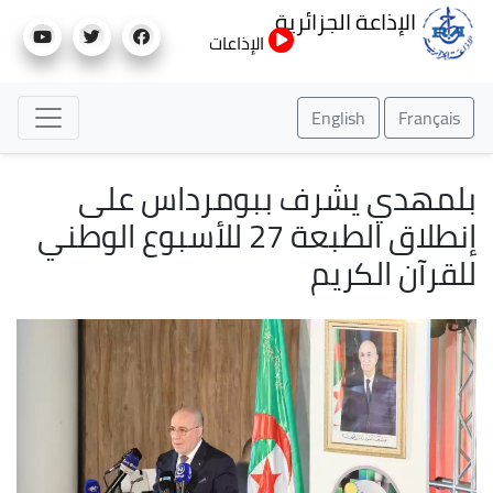
تجاوز
الإذاعة الجزائرية
إلى
الإذاعات
المحتوى
الرئيسي
English
Français
بلمهدي يشرف ببومرداس على
إنطلاق الطبعة 27 للأسبوع الوطني
للقرآن الكريم