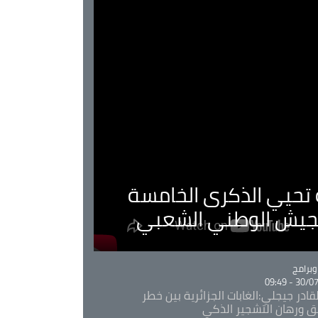
ية تحيي الذكرى الخامسة
لجيش الوطني الشعبي
Ca
برامج
30/07/20
قادر جيجلي:الغابات الجزائرية بين خطر
ئق ورهان التشجير الذكي