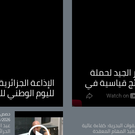
الجيد لحملة
ئج قياسية في
الإذاعة الجزائر
لليوم الوطني ل
tégorie
حصص و
26 - 09:49
قوات البحرية: كفاءة عالية
عبد ال
فيذ المهام المعقدة
الحرا