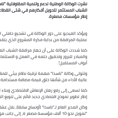
نشرت الوكالة الوطنية لدعم وتنمية المقاولاتية "ناس
الشباب المستثمر لتحويل أفكارهم في شتى القطاعا
إطار مؤسسات مصغرة.
ويؤكد الفيديو على دور الوكالة في تشجيع حاملي ال
عملية المرافقة من بداية فكرة المشروع الذي يتقدم 
كما شددت الوكالة على أن جهاز مرافقة الشباب ال
والمبادر للبروز وتحقيق حلمه في العمل و الاستثمار 
أبواب المستقبل".
وتتولى وكالة "ناسدا" مهمة ترقية نظام بيئي للمق
عالية الأداء من شأنها خلق قيمة مضافة مستدامة 
كما تسعى إلى رفع رهان الإنعاش الاقتصادي وبناء
إطار تطوير نموذج اقتصادي جديد قائم على تنويع الن
وكان المدير العام لـ"ناسدا" (أونساج سابقا), بلال 
"تمويل نحو 10 آلاف مؤسسة مصغر ة, إلى جانب مواصلة إصلاح الجهاز وتحسين أدائه".