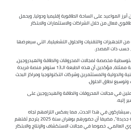
برز المواعيد على الساحة الطاقوية إقليميا ودوليا، ويحمل
وي فعال من خلال الشراكات والاستثمارات والابتكار
عة واسعة من التجهيزات والتقنيات والحلول التشغيلية، التي سيعرضها
 حسب ذات المصدر.
متوسطية مخصصة لمجالات المحروقات والطاقة والهيدروجين،
حيث سيضم هذه السنة أكثر من 500 عارض و60 دولة ممثلة، مؤكدين أن هذه الطبعة الـ13 ستوفر منصة فريدة
طنية والدولية والمستثمرين وشركات التكنولوجيا ومراكز البحث
 وتوسيع نطاق الحلول.
اعلين في مجالات المحروقات والطاقة والهيدروجين على
 إليه.
مس سيشاركون في هذا الحدث، مما يعكس التزامهم تجاه
شراكات إستراتيجية مستدامة وديناميكيات اقتصادية جديدة”، مضيفا أن حضورهم بوهران سنة 2025 يترجم ثقتهم
ي العالمي، خصوصا في مجالات الاستكشاف والإنتاج والابتكار