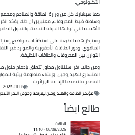
التكنولوجي.
كما سيشارك كل من وزارة الطاقة والمناجم ومجمع سو
وسلطة ضبط المحروقات، معتبرين أن ذلك يؤكد انخ
الأهمية التي توليها الدولة للتحديث والتحول الطا
وستركز هذه الطبعة على استكشاف مواضيع إستراتيج
الطاقوي، ودور الطاقات الأحفورية والموارد غير الت
التوازن بين المحروقات والطاقات النظيفة.
ومن جانب آخر، ستتناول محاور تتعلق بإدماج حلول من
المتسارع للهيدروجين، وإنشاء منظومة بيئية للموارد
المصدر
ملتيميديا الإذاعة الجزائرية
ناباك 2025
مؤتمر الطاقة والهيدروجين لإفريقيا وحوض البحر الأبي
طالع ايضاً
الطاقة
Catégorie
06/08/2026 - 11:10
خام برنت فوق 79 دولارا