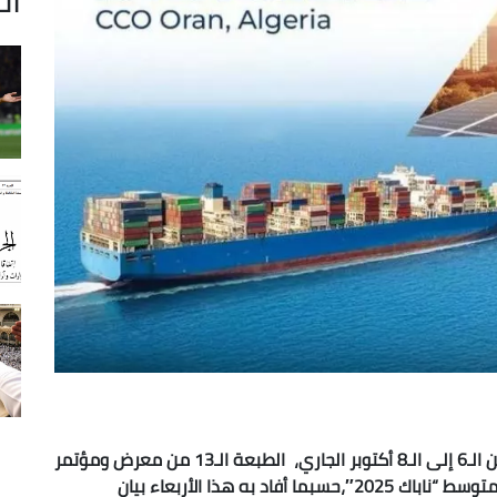
يحتضن مركز المؤتمرات “محمد بن أحمد” لوهران، من الـ6 إلى الـ8 أكتوبر الجاري، الطبعة الـ13 من معرض ومؤتمر
الطاقة والهيدروجين لإفريقيا وحوض البحر الأبيض المتوسط “ناباك 2025″،حسبما أفاد به هذا الأربعاء بيان