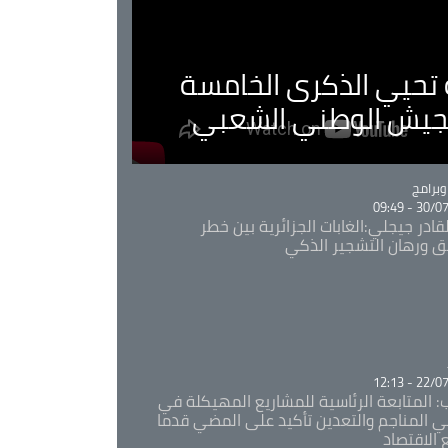
ية تحيي الذكرى الخامسة
لجيش الوطني الشعبي
Ca
برامج
30/07/20
قادر جيجلي:الغابات الجزائرية بين خطر
ئق ورهان التشجير الذكي
Ca
22/07/20
: المتابعة الرئاسية للمشاريع المهيكلة في
 المناجم والتعدين تأكيد على المضي قدما
 الاقتصاد