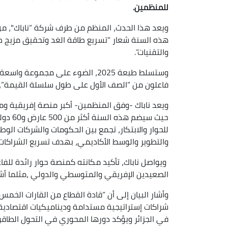
للمنظمين.
ويعد هذا الحدث، المنظم من طرف شركة “ناباك"، من أ
هذه السنة شعار “تسريع طاقة الغد وتحقيق مزيج طاق
والتقنيات”.
وستسلط طبعة 2025، الضوء على مجمو
فاعلون من “الصف الأول على طول سلسلة القيمة”،
ويعد ناباك -وفق المنظمين- أكبر منصة إفريقية و
للحوار والابتكار، تجمع بين الحكومات والشركات الو
والتطوير والوسط الأكاديمي، بهدف تسريع الشراكات
ويواصل ناباك، تأكيد مكانته كمنصة حوار رائدة للف
الصعيدين الإفريقي والمتوسطي والدولي ،مثلما أشير
وأشار البيان إلى أن “قادة القطاع من القارات الخ
في الجزائر ويؤكد دورها المحوري في التحول الطاقو