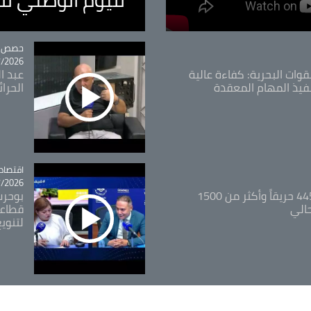
tégorie
حصص و
26 - 09:49
قوات البحرية: كفاءة عالية
عبد ال
فيذ المهام المعقدة
الحرا
اقتصاد
tégorie
26 - 12:13
المدير العام للغابات: 445 حريقاً وأكثر من 1500
بوحرب
حالي
قطاعي
لتنويع