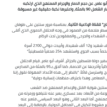
عامر، عن حجم الدمار والإجرام الممنهج الذي ارتكبه
المحتل الصهيوني بقطاع غزة، حيث بلغت نسبة الدمار الشامل 90 بالمئة، واعتبرها نكبة حقيقية غير مسبوقة
" للقناة الإذاعية الثانية
، بمناسبة مرور سنتين على طوفان
سطر ملحمة من الصمود في وجه الاحتلال الدموي الذي ألقى
وأضاف قائلاً: "وصل عدد الشهداء الأطفال إلى 20 ألف شهيد و12 ألف شهيدة، وأبيدت حوالي 2700 أسرة
ر دولة فلسطين بالجزائر، أشرف أبو عامر، قيام الاحتلال
الصهيوني باستهداف 38 مستشفى دمّرها تدميراً كلياً وأخرجها عن الخدمة، كما ألحق بـ95 بالمئة من المدارس
 مباشرة، وبلغ عدد الجرحى 170 ألف جريح. واسترسل قائلاً: "بالنظر إلى هذه الأعداد المهولة نقول إننا
 المعاصر، وهذا باعتراف منظمات إنسانية دولية."
نتين هواية القتل والإعدام الممنهج ضد الشعب
 من الأبعاد: بعد عسكري يعبر عنه نتنياهو وزمرته من
منهج، أما البعد الثاني وهو البعد السياسي فتعبر عنه
ير مشروط للكيان في المحافل الدولية، بالإضافة إلى البعد