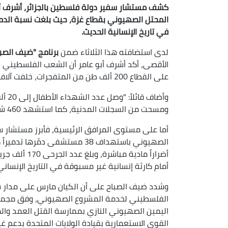
كشف مستشار سفير دولة فلسطين بالجزائر، أشرف أبو 
في تاريخ الإنسانية الحديث.
لدى استضافته هذا الثلاثاء ضمن
برنامج "ضيف الصباح
الأقصى، أكد أشرف أبو عامر أن الشعب الفلسطيني 
على القطاع 200 ألف طن من المتفجرات، خلفت آلاف الشهداء والجرحى والمفقودين تحت الركام.
ومسحت من السجلات المدنية، كما استشهد 460 شخصاً بسبب الجوع، واستشهد 254 صحفياً فلسطينياً."
أما على مستوى المرافق الرئيسية، فأبرز مستشار سفي
أضراراً مادية
أمام كارثة إنسانية غير مسبوقة في التاريخ الإنساني
وشدد ضيف الصباح على أن الكيان مارس على مدار س
الفلسطيني لخدمة المشروع الصهيوني، وفق مجموعة
اليمين الصهيوني النازي بممارسة القتل العمد والم
القوى الاستعمارية بقيادة الولايات المتحدة بدعم غ