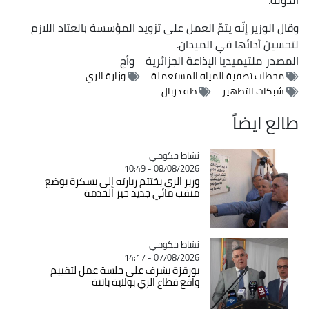
وقال الوزير إنّه يتمّ العمل على تزويد المؤسسة بالعتاد اللازم
لتحسين أدائها في الميدان.
المصدر
ملتيميديا الإذاعة الجزائرية
وأج
محطات تصفية المياه المستعملة
وزارة الري
شبكات التطهير
طه دربال
طالع ايضاً
Catégorie
نشاط حكومي
08/08/2026 - 10:49
وزير الري يختتم زيارته إلى بسكرة بوضع
منقب مائي جديد حيز الخدمة
Catégorie
نشاط حكومي
07/08/2026 - 14:17
بوزقزة يشرف على جلسة عمل لتقييم
واقع قطاع الري بولاية باتنة