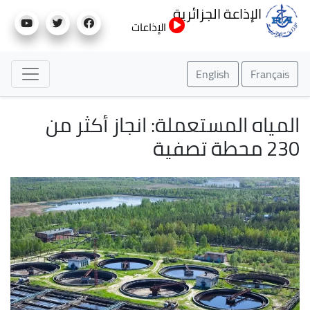
تجاوز
الإذاعة الجزائرية
إلى
الإذاعات
المحتوى
الرئيسي
English
Français
المياه المستعملة: انجاز أكثر من
230 محطة تصفية