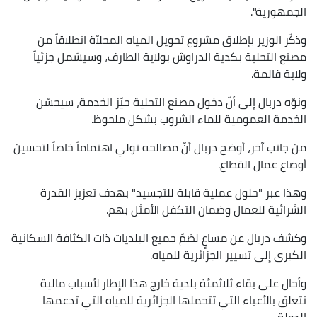
الجمهورية".
وذكّر الوزير بإطلاق مشروع تحويل المياه المحلاّة انطلاقاً من
مصنع التحلية بكدية الدراوش بولاية الطارف، وسيشمل جزئياً
ولاية قالمة.
ونوّه دربال إلى أنّ دخول مصنع التحلية حيّز الخدمة، سيحسّن
الخدمة العمومية للماء الشروب بشكل ملحوظ.
من جانب آخر، أوضح دربال أنّ مصالحه تولي اهتماماً خاصاً لتحسين
أوضاع عمال القطاع.
وهذا عبر "حلول عملية قابلة للتجسيد" بهدف تعزيز القدرة
الشرائية للعمال وضمان التكفل الأمثل بهم.
وكشف دربال عن مساعٍ لضمّ جميع البلديات ذات الكثافة السكانية
الكبرى إلى تسيير الجزائرية للمياه.
وأحال على بقاء ثلاثمئة بلدية خارج هذا الإطار لأسباب مالية
تتعلق بالأعباء التي تتحملها الجزائرية للمياه التي تدعمها
الدولة.