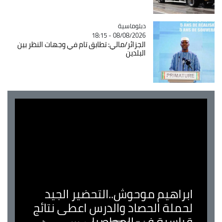
Catégorie
دبلوماسية
08/08/2026 - 18:15
الجزائر/مالي: تطابق تام في وجهات النظر بين
البلدين
ابراهيم موحوش..التحضير الجيد
لحملة الحصاد والدرس اعطى نتائج
قياسية في المحاصيل