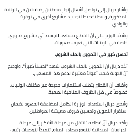
وأشار دربال إلى تواصل أشغال إنجاز محطتين إضافيتين في الولاية
المذكورة، وسط تخطيط لتجسيد مشاريع أخرى في توقرت
والوادي.
وشدّد الوزير على أنّ القطاع مستعد لتجسيد أي مشروع ضروري،
خاصة في الولايات التي تعرف صعوبات.
تحسن كبير في التموين بالماء الشروب
أكّد دربال أنّ التموين بالماء الشروب شهد "تحسناً كبيراً"، وأوضح
أنّ الدولة ضخّت أموالاً معتبرة لدعم هذا المسعى.
وأضاف أنّ القطاع يتطلب استثمارات جديدة عبر مختلف الولايات،
خصوصاً في ظل الظروف المناخية الصعبة.
وأبدى دربال استعداد الوزارة الكامل لمضاعفة الجهود لضمان
استقرار التموين وتحسين ظروف معيشة المواطنين.
وأكد دربال أنّ قطاعه "انتقل من مرحلة الأفكار إلى مرحلة
الدراسات الميدانية لتنويع مصادر المياه، تنفيذاً لتوصيات رئيس