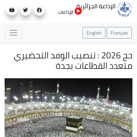
تجاوز
الإذاعة الجزائرية
إلى
الإذاعات
المحتوى
الرئيسي
English
Français
حج 2026 : تنصيب الوفد التحضيري
متعدد القطاعات بجدة