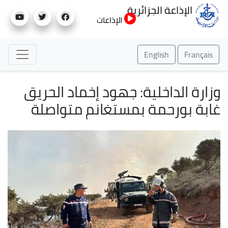
تجاوز
الإذاعة الجزائرية
إلى
الإذاعات
المحتوى
الرئيسي
English
Français
وزارة الداخلية: جهود إخماد الحريق
غابة بورحمة بمستغانم متواصلة