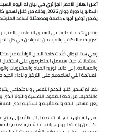
أعلن الهلال الأحمر الجزائري في بيان له اليوم السب
البكالوريا دورة جوان 2026، وذلك
يضمن توفير أجواء داعمة ومطمئنة تساعد المترشحي
وتندرج هذه الخطوة​ في السياق التضامني المتجذر لله
تعزيز قيم التكافل والقرب من المواطن في كل الظ
​وفي هذا الإطار، جُنِّدت كافة اللجان الولائية عبر 
الامتحانات، حيث سيعمل المتطوعون على استقبال 
والمساندة، إلى جانب توزيع المياه والمشروبات وال
الملائمة التي تساعدهم على التركيز والأداء الجيد خلا
​كما تم تسخير خلايا للدعم النفسي والاجتماعي يش
والتخفيف من حدة الضغوط النفسية والتوتر الذي ير
يعزز مشاعر الثقة والطمأنينة والسكينة لدى المترش
​وفي السياق ذاته، بادرت عدة لجان ولائية إلى فتح مق
بكل من ولايات: البويرة، باتنة، خنشلة، سعيدة، تلمس
ميلة، بني عباس، مستغانم، الشلف، تيارت، أم البوا