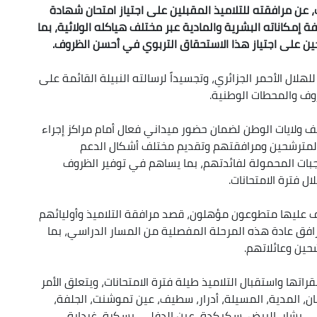
ت، عن مرافقته للتلاميذ المقبلين على اجتياز امتحان شهادة
 من خلال تسخير كافة إمكاناته البشرية والمادية عبر مختلف هياكله الولائية، بما
ن على اجتياز هذا الاستحقاق التربوي في أحسن الظروف.
لال الأحمر الجزائري، وتجسيداً لرسالته النبيلة القائمة على
روف والمحطات الوطنية.
مختلف ولايات الوطن لضمان حضور ميداني فعال أمام مراكز إجراء
المترشحين ومرافقتهم وتقديم مختلف أشكال الدعم
وجبات المحمولة لفائدتهم، بما يساهم في توفير الظروف
ل فترة الامتحانات.
رف عليها متطوعون مؤهلون، قصد مرافقة التلاميذ وأوليائهم
افق عادة هذه المرحلة المفصلية من المسار الدراسي، بما
حين وعائلاتهم.
راتها واستقبال التلاميذ طيلة فترة الامتحانات، ويتعلق الأمر
ان، المدية، المسيلة، أدرار، سطيف، عين تموشنت، الجلفة،
قي، بشار، البيض، سكيكدة، عين الدفلى، بسكرة، غرداية