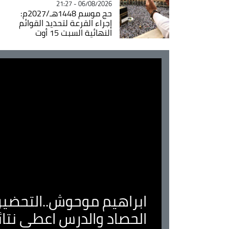
06/08/2026 - 21:27
حج موسم 1448هـ/2027م:
إجراء القرعة لتحديد القوائم
النهائية السبت 15 أوت
ابراهيم موحوش..التحضير 
الحصاد والدرس اعطى نتا