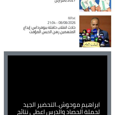
2027 بالبرازيل
عدالة
Catégorie
08/08/2026 - 21:04
حادث انقلاب حافلة ببومرداس: إيداع
المتهمين رهن الحبس المؤقت
ابراهيم موحوش..التحضير الجيد
لحملة الحصاد والدرس اعطى نتائج