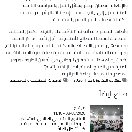
والإطعام، وضمان توفير وسائل النقل والمرافقة اللازمة
للمترشحين، إلى جانب تسخير الإمكانيات البشرية والمادية
الكفيلة بضمان السير الحسن للامتحانات.
وأضاف المصدر ذاته أنه تم "التأكيد على التجند الكامل لمختلف
القطاعات لاسيما المصالح الأمنية، من أجل تأمين مراكز الامتحان
ومحيطها، وضمان الانضباط والسكينة طيلة فترة إجراء الاختبارات،
ومواصلة المتابعة الميدانية المستمرة طيلة فترة الامتحانات، بما
يضمن إجراء هذا الاستحقاق الوطني في أحسن الظروف ويوفر
للمترشحين المناخ الملائم لاجتياز اختباراتهم".
المصدر
ملتيميديا الإذاعة الجزائرية
شهادة البكالوريا جوان 2026
الترتيبات التنظيمية واللوجستية
طالع ايضاً
مجتمع
Catégorie
08/08/2026 - 11:16
المنتدى الاجتماعي العالمي: استعراض
تجربة الجزائر في مجال حماية المرأة من
كل أشكال العنف