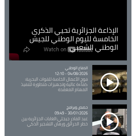
الإذاعة الجزائرية تحيي الذكرى
الخامسة لليوم الوطني للجيش
الوطني الشعبي
Catégorie
الدفاع الوطني
04/08/2026 - 12:10
فوج الأعمال الخاصة للقوات البحرية:
كفاءة عالية وتجهيزات متطورة لتنفيذ
المهام المعقدة
Catégorie
حصص وبرامج
30/07/2026 - 09:49
عبد القادر جيجلي:الغابات الجزائرية بين
خطر الحرائق ورهان التشجير الذكي