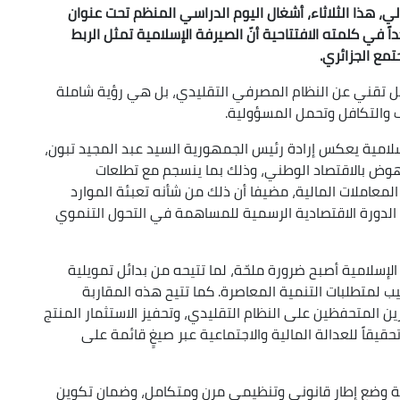
، هذا الثلاثاء، أشغال اليوم الدراسي المنظم تحت عنوان
اً في كلمته الافتتاحية أنّ الصيرفة الإسلامية تمثل الربط
تمع الجزائري.
يل تقني عن النظام المصرفي التقليدي، بل هي رؤية شاملة
 والتكافل وتحمل المسؤولية.
سلامية يعكس إرادة رئيس الجمهورية السيد عبد المجيد تبون،
نهوض بالاقتصاد الوطني، وذلك بما ينسجم مع تطلعات
معاملات المالية، مضيفا أن ذلك من شأنه تعبئة الموارد
 الدورة الاقتصادية الرسمية للمساهمة في التحول التنموي
إسلامية أصبح ضرورة ملحّة، لما تتيحه من بدائل تمويلية
ب لمتطلبات التنمية المعاصرة. كما تتيح هذه المقاربة
المتحفظين على النظام التقليدي، وتحفيز الاستثمار المنتج
يقاً للعدالة المالية والاجتماعية عبر صيغٍ قائمة على
ة وضع إطار قانوني وتنظيمي مرن ومتكامل، وضمان تكوين