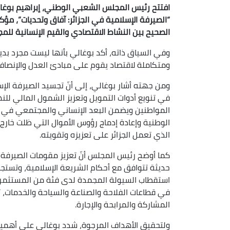
افتتح رئيس المجلس الشعبي الوطني، إبراهيم بوغالي
“الصيرفة الإسلامية في الجزائر: آفاق وتحديات”، مؤكد
الصحيح بين النشاط الاقتصادي والقيم الإنسانية للمج
وفي السياق ذاته، أكد بوغالي بأنها ليست مجرد بد
ومتكاملة لاقتصاد يقوم على مبادئ العدل والإنصاف
ومن جهته أشار بوغالي، إلى أنّ تجسيد الصيرفة الإ
في تنويع أدوات التمويل وتعزيز الشمول المالي لل
المواطنين ويضمن البعد الإنساني والمجتمعي في ال
الوطنية وإعادة إدماج رؤوس الأموال التي ظلت خارج
الذي تعمل الجزائر على تعزيزه وتقويته.
كما أوضح رئيس المجلس أنّ تعزيز مقومات الصيرفة ال
حديثة تتوافق مع أحكام الشريعة الإسلامية، وتستجي
استقطاب السيولة المجمدة لدى فئة من المستثمرين 
في قطاعات الفلاحة والصناعة والسياحة والخدمات، تحق
المشاركة والمرابحة والإجارة.
ولتحقيق الأهداف المرجوة، شدد بوغالي على أهمي