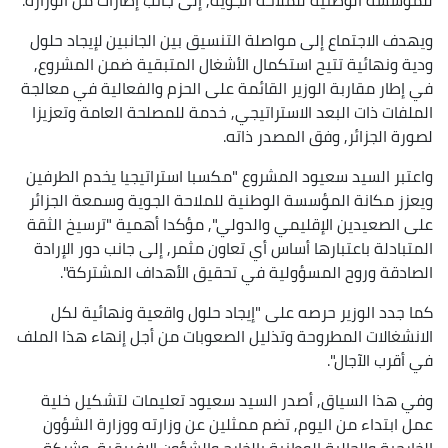
ويهدف الاجتماع إلى مواصلة التنسيق بين الجانبين لإيجاد حلول
ودية ونهائية تتيح استكمال الأشغال المتبقية ضمن المشروع,
في إطار مقاربة الوزير القائمة على الحزم والفعالية في معالجة
الملفات ذات البعد الاستراتيجي, خدمة للمصلحة العامة وتعزيزا
لصورة الجزائر, وفق المصدر ذاته.
واعتبر السيد سعيود المشروع "مكسبا استراتيجيا يخدم الطرفين
ويعزز مكانة المؤسسة الوطنية للملاحة الجوية وسمعة الجزائر
على الصعيدين الإقليمي والدولي", مؤكدا أهمية "ترسيخ الثقة
المتبادلة باعتبارها أساس أي تعاون مثمر, إلى جانب دور الإرادة
الصادقة وروح المسؤولية في تحقيق الأهداف المشتركة".
كما جدد الوزير حرصه على "إيجاد حلول واقعية ونهائية لكل
الانشغالات المطروحة وتذليل الصعوبات من أجل إنهاء هذا الملف
في أقرب الآجال".
وفي هذا السياق, أصدر السيد سعيود تعليمات لتشكيل خلية
عمل ابتداء من اليوم, تضم ممثلين عن وزارته ووزارة الشؤون
الخارجية والجالية الوطنية بالخارج والشؤون الإفريقية, وشركة