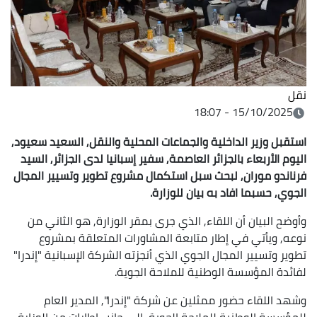
نقل
15/10/2025 - 18:07
استقبل وزير الداخلية والجماعات المحلية والنقل, السعيد سعيود,
اليوم الأربعاء بالجزائر العاصمة, سفير إسبانيا لدى الجزائر, السيد
فرناندو موران, لبحث سبل استكمال مشروع تطوير وتسيير المجال
الجوي, حسبما افاد به بيان للوزارة.
وأوضح البيان أن اللقاء, الذي جرى بمقر الوزارة, هو الثاني من
نوعه, ويأتي في إطار متابعة المشاورات المتعلقة بمشروع
تطوير وتسيير المجال الجوي الذي أنجزته الشركة الإسبانية "إندرا"
لفائدة المؤسسة الوطنية للملاحة الجوية.
وشهد اللقاء حضور ممثلين عن شركة "إندرا", المدير العام
للمؤسسة الوطنية للملاحة الجوية, إلى جانب إطارات من الوزارة.