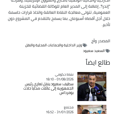
"إندرا", إضافة إلى المدير العام للوكالة القضائية للخزينة
العمومية, تتولى معالجة النقاط العالقة واتخاذ قرارات حاسمة
خلال أجل أقصاه أسبوعان, بما يسمح بالتقدم في المشروع دون
تأخير.
المصدر
وأج
وزير الداخلية والجماعات المحلية والنقل
السعيد سعيود
طالع ايضاً
Catégorie
نشاط حكومي
01/08/2026 - 18:10
سطيف: سعيود ينقل تعازي رئيس
الجمهورية إلى عائلات ضحايا حادث
بومرداس
مجتمع
Catégorie
31/07/2026 - 16:52