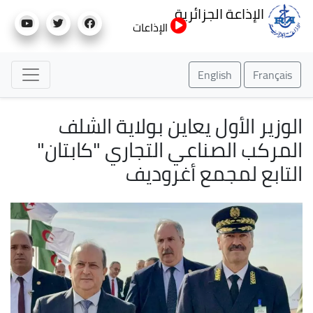
تجاوز
الإذاعة الجزائرية
إلى
الإذاعات
المحتوى
الرئيسي
English
Français
الوزير الأول يعاين بولاية الشلف
المركب الصناعي التجاري "كابتان"
التابع لمجمع أغروديف