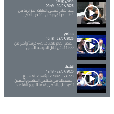
Catégorie
حصص وبرامج
30/07/2026 - 09:49
عبد القادر جيجلي:الغابات الجزائرية بين
خطر الحرائق ورهان التشجير الذكي
مجتمع
Catégorie
23/07/2026 - 10:18
المدير العام للغابات: 445 حريقاً وأكثر من
1500 تدخل خلال الموسم الحالي
اقتصاد
Catégorie
22/07/2026 - 12:13
بوحرب: المتابعة الرئاسية للمشاريع
المهيكلة في قطاعي المناجم والتعدين
تأكيد على المضي قدما لتنويع الاقتصاد