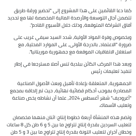
كما دعا القائمين على هذا المشروع إلى "تحضير ورقة طريق
تتضمن آجال التوسعة والأرصدة المالية المخصصة لها مع تحديد
آفاق الشراكة المتوقعة, وذلك خلال الأسبوع القادم".
وبخصوص وفرة المواد الأولية, شدد السيد سيفي غريب على
ضرورة "الاعتماد, بالدرجة الأولى, على الموارد المحلية, مع
استغلال الاتفاقيات الموقعة مع جمهورية موريتانيا".
ويعد هذا المركب الكائن ببلدية تنس أصلا مسترجعا في إطار
تنفيذ تعليمات رئيس
الجمهورية, المتعلقة بإعادة تأهيل وبعث الأصول الصناعية
المصادرة بموجب أحكام قضائية نهائية, حيث تم إلحاقه بمجمع
"أغروديف" شهر أغسطس 2024, علما أن نشاطه يخص صناعة
وتعليب الأسماك.
وتضم هذه المنشأة أربعة خطوط إنتاج: اثنان منهما مخصصان
لتعليب السردين بقدرة إنتاج تتراوح ما بين 5 و 6 طن كل 8 ساعات
وخطان آخران لتعليب التونة بقدرة إنتاج تتراوح ما بين 3 و 5 طن