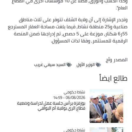
وكذا الخشب والورق, فضلا عن 10 مؤسسات أخرى في القطاع
العام".
وتجدر الإشارة إلى أن ولاية الشلف تتوفر على ثلاث مناطق
صناعية و25 منطقة نشاط, فيما بلغت مساحة العقار المسترجع
55ر6 هكتار, موزعة على 5 حصص, تم إدراجها ضمن المنصة
الرقمية للمستثمر, وفقا لذات المسؤول.
المصدر
وأج
الوزير الأول
السيد سيفي غريب
طالع ايضاً
Catégorie
نشاط حكومي
06/08/2026 - 14:59
بوزقزة يرأس جلسة عمل لدراسة وضعية
قطاع الري بولاية أم البواقي
Catégorie
نشاط حكومي