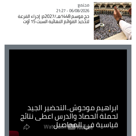
مجتمع
Catégorie
06/08/2026 - 21:27
حج موسم 1448هـ/2027م: إجراء القرعة
لتحديد القوائم النهائية السبت 15 أوت
ابراهيم موحوش..التحضير الجيد
لحملة الحصاد والدرس اعطى نتائج
قياسية في المحاصيل