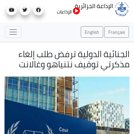
تجاوز
الإذاعة الجزائرية
إلى
الإذاعات
المحتوى
الرئيسي
English
Français
الجنائية الدولية ترفض طلب إلغاء
مذكرتي توقيف نتنياهو وغالانت