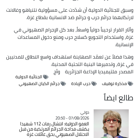
وسبق للجنائية الدولية أن شدّدت على مسؤولية نتنياهو وغالانت
لارتكابهما جرائم حرب و جرائم ضد الانسانية بقطاع غزة.
وأثار القرار ترحيباً دولياً واسعاً، بعد كل الإجرام الصهيوني في
غزة، واستخدام التجويع كسلاح حرب ومنع دخول المساعدات
الإنسانية.
وهذا فضلاً عن تعمّد الصهاينة استهداف واسع النطاق للمدنيين
في غزة، وتدميرها البنية التحتية المدنية.
المصدر
ملتيميديا الإذاعة الجزائرية
وأج
الجنائية الدولية
مذكرة توقيف
حرب الإبادة
جرائم الكيان الصهيوني
طالع ايضاً
دولي
Catégorie
07/08/2026 - 20:50
العفو الدولية: انتشال رفات 112 شهيدا
يكشف فداحة الجرائم المرتكبة من قبل
الاحتلال الصهيوني بحق عائلات غزة