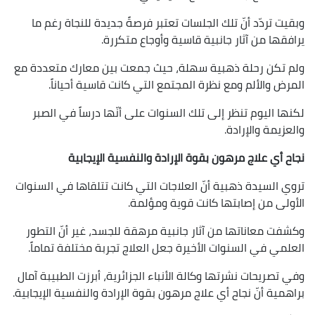
وبقيت تردّد أنّ تلك الجلسات تعتبر فرصةً جديدة للنجاة رغم ما
يرافقها من آثار جانبية قاسية وأوجاع متكررة.
ولم تكن رحلة ذهبية سهلة، حيث جمعت بين معارك متعددة مع
المرض والألم ومع نظرة المجتمع التي كانت قاسية أحياناً.
لكنها اليوم تنظر إلى تلك السنوات على أنّها درساً في الصبر
والعزيمة والإرادة.
نجاح أي علاج مرهون بقوة الإرادة والنفسية الإيجابية
تروي السيدة ذهبية أنّ العلاجات التي كانت تتلقاها في السنوات
الأولى من إصابتها كانت قوية ومؤلمة.
وكشفت معاناتها من آثار جانبية مرهقة للجسد، غير أنّ التطور
العلمي في السنوات الأخيرة جعل العلاج تجربة مختلفة تماماً.
وفي تصريحات نشرتها وكالة الأنباء الجزائرية، أبرزت الطبيبة آمال
براهمية أنّ نجاح أي علاج مرهون بقوة الإرادة والنفسية الإيجابية.