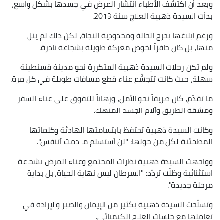
وبعد أن اكتشف الأطباء انتشار المرض في جسدها بشكل واسع،
بدأت السيدة ذهبية العلاج سنة 2013.
ورغم ابلاغها بحرج الحالة ومحدودية النجاة، لكن ذلك لم ينل
منها، بل كان حافزاً لخوض معركة طويلة بشجاعة نادرة.
ولم تكن رحلات السيدة ذهبية المتكررة نحو مدينة قسنطينة
سهلة، حيث كانت تتجشّم عناء قطع مسافات طويلة في كل مرة.
ما تقدّم، كان طريقاً نحو الأمل، ورهاناً للتفوق على عناء السفر
ومشقة الطريق وآلام الجسد المنهك.
وكانت السيدة ذهبية تحتفظ بابتسامتها الهادئة وكلماتها
المطمئنة لكل من حولها: "لن أستسلم ما دمت أتنفس".
وواجهت السيدة ذهبية نظرات المجتمع وعناء المرض بشجاعة
استثنائية وظلّت تردّد: "السرطان ليس نهاية الحياة، بل بداية
مرحلة جديدة".
وتسلّحت السيدة ذهبية بكثير من الإيمان والصبر والإرادة في
تعاملها مع جلسات العلاج الكيميائي.