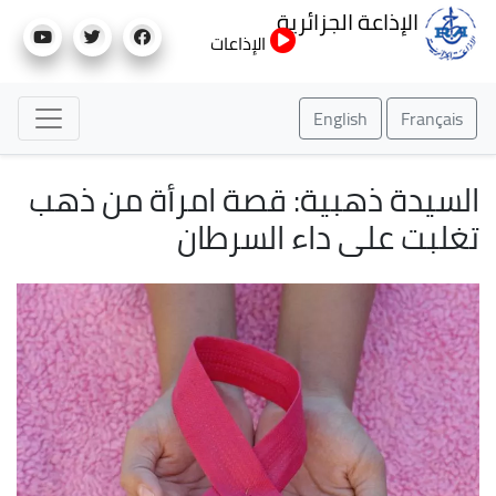
تجاوز
الإذاعة الجزائرية
إلى
الإذاعات
المحتوى
الرئيسي
English
Français
السيدة ذهبية: قصة امرأة من ذهب
تغلبت على داء السرطان