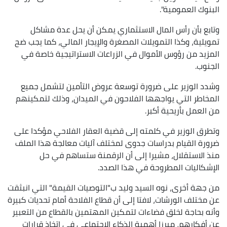
البنوك العمومية".
وتابع بأن رأس المال الاستثماري يمكن أن يحل عدة مشاكل
تمويلية، وكذا التمويلات المصغرة والإيجار المالي، كما يجب ضح
المزيد من رؤوس الأموال في الزراعات الاستراتيجية خاصة في
الجنوب.
وشدد الوزير على ضرورة توسعة عروض التأمين لتشمل جميع
المخاطر التي يواجهها الفلاحون في الميدان، وذلك لتمكينهم
من العمل بأريحية أكبر.
وتطرق الوزير في كلمته إلى قضية العقار الفلاحي مؤكدا على
ضرورة القيام بدراسات جدوى لمختلف آليات معالجة هذا الملف
منذ الاستقلال، مشيرا إلى أن الرقمنة ستساهم في حل
الإشكاليات المطروحة في هذا الصدد.
من جهة أخرى، نوه السيد وليد ب"التوصيات القيمة" التي انبثقت
عن مختلف الورشات، لافتا إلى أن قطاع الفلاحة أمام تحديات كبيرة
وأنه بحاجة لخلق فضاءات لتمكين المهتمين بالقطاع من التعبير
عن أفكارهم، مبرزا أهمية الذكاء الاجتماعي في اتخاذ قرارات