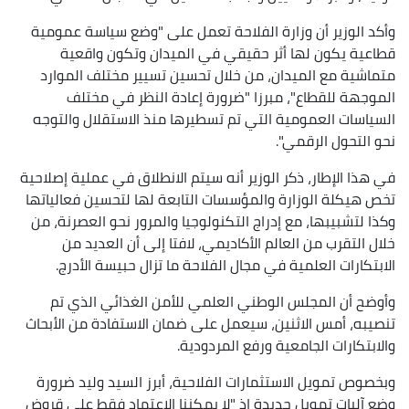
وأكد الوزير أن وزارة الفلاحة تعمل على "وضع سياسة عمومية
قطاعية يكون لها أثر حقيقي في الميدان وتكون واقعية
متماشية مع الميدان، من خلال تحسين تسيير مختلف الموارد
الموجهة للقطاع"، مبرزا "ضرورة إعادة النظر في مختلف
السياسات العمومية التي تم تسطيرها منذ الاستقلال والتوجه
نحو التحول الرقمي".
في هذا الإطار، ذكر الوزير أنه سيتم الانطلاق في عملية إصلاحية
تخص هيكلة الوزارة والمؤسسات التابعة لها لتحسين فعالياتها
وكذا لتشبيبها، مع إدراج التكنولوجيا والمرور نحو العصرنة، من
خلال التقرب من العالم الأكاديمي، لافتا إلى أن العديد من
الابتكارات العلمية في مجال الفلاحة ما تزال حبيسة الأدرج.
وأوضح أن المجلس الوطني العلمي للأمن الغذائي الذي تم
تنصيبه، أمس الاثنين، سيعمل على ضمان الاستفادة من الأبحاث
والابتكارات الجامعية ورفع المردودية.
وبخصوص تمويل الاستثمارات الفلاحية، أبرز السيد وليد ضرورة
وضع آليات تمويل جديدة اذ "لا يمكننا الاعتماد فقط على قروض