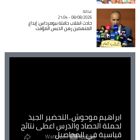
عدالة
Catégorie
08/08/2026 - 21:04
حادث انقلاب حافلة ببومرداس: إيداع
المتهمين رهن الحبس المؤقت
ابراهيم موحوش..التحضير الجيد
لحملة الحصاد والدرس اعطى نتائج
قياسية في المحاصيل