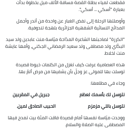
فقطعت لمياء بطلة القصة مسافة الألف ميل بخطوة بدأت
بعبارة "أسكي ... أسكي".
وأوصلتها الرحلة إلى نفض الغبار عن واحدة من أندر وأجمل
المدائح النسائية الشفهية الجزائرية بلهجة تندوفية.
"الكرزة" لصاحبتها الشاعرة المدّاحة ميّاسة منت عابدين ولد سيد
البكّاي ولد مصطفى ولد سعيد الرمضاني الجكني، وأمها عايشة
منت لخلاط.
هذه العصامية عرفت كيف تغزل من الكلمات خيوط قصيدة
توسلت بها للمولى عز وجلّ بأن يشفيها من مرض ألمّ بها.
وجاء في مطلعها:
نتوسل لك بأسمك لعظم جبريل في المقربين
نتوسل باللي مزمزم الحبيب الصادق لمين.
ووجدت ميّاسة نفسها أمام قصيدة فاقت المئة بيت تمدح فيها
المصطفى عليه الصلاة والسلام.