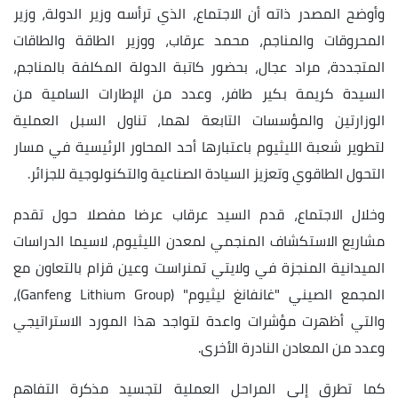
در ذاته أن الاجتماع، الذي ترأسه وزير الدولة، وزير
 والمناجم، محمد عرقاب، ووزير الطاقة والطاقات
مراد عجال، بحضور كاتبة الدولة المكلفة بالمناجم،
يمة بكير طافر، وعدد من الإطارات السامية من
 والمؤسسات التابعة لهما، تناول السبل العملية
ة الليثيوم باعتبارها أحد المحاور الرئيسية في مسار
اقوي وتعزيز السيادة الصناعية والتكنولوجية للجزائر.
جتماع، قدم السيد عرقاب عرضا مفصلا حول تقدم
استكشاف المنجمي لمعدن الليثيوم، لاسيما الدراسات
المنجزة في ولايتي تمنراست وعين قزام بالتعاون مع
المجمع الصيني "غانفانغ ليثيوم" (Ganfeng Lithium Group)،
رت مؤشرات واعدة لتواجد هذا المورد الاستراتيجي
معادن النادرة الأخرى.
 إلى المراحل العملية لتجسيد مذكرة التفاهم