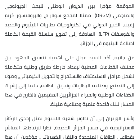
مؤخرا بين الديوان الوطني للبحث الجيولوجي
والمنجمي (ORGM)، ممثلا لمجمع سونارام، والبروفيسور كريم
ير الدولي في تكنولوجيات بطاريات الليثيوم والحديد
والفوسفات (LFP)، الهادفة إلى تطوير سلسلة القيمة الكاملة
ثيوم في الجزائر.
 أكد السيد عجال على أهمية تنسيق الجهود بين
طاعات المعنية لإعداد خارطة طريق وطنية متكاملة
 الاستكشاف والاستخراج والتحويل الكيميائي، وصولا
ع وصناعة البطاريات وتخزين الطاقة، داعيا إلى إشراك
لوطنية والخبراء الجزائريين المقيمين بالخارج في هذا
اء قاعدة علمية وصناعية متينة.
يران إلى أن تطوير شعبة الليثيوم يمثل إحدى الركائز
ية في مسار الجزائر الجديدة، نظرا لارتباطها المباشر
طاقات المتجددة والنقل الكهربائي، مؤكدين أن هذا