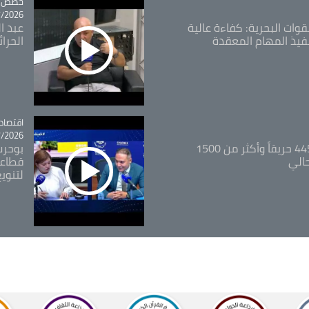
tégorie
حصص و
26 - 09:49
قوات البحرية: كفاءة عالية
عبد ال
فيذ المهام المعقدة
الحرا
اقتصاد
tégorie
26 - 12:13
المدير العام للغابات: 445 حريقاً وأكثر من 1500
بوحرب
حالي
قطاعي
لتنويع