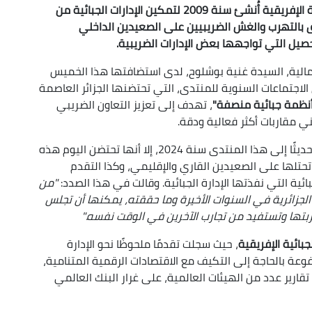
أكدت السيدة غنية بوشلوح أن منتدى الإدارة الجبائية الإفريقية أُنشئ سنة 2009 لتمكين الإدارات الجبائية من
ق بالتهرب والغش الضريبيين على الصعيدين الداخلي
صيل التي تواجهها بعض الإدارات الضريبية.
المالية، السيدة غنية بوشلوح، لدى استضافتها هذا الخميس
ن الاجتماعات السنوية للمنتدى، التي تحتضنها الجزائر العاصمة
أنظمة جبائية منصفة"
، تهدف إلى تعزيز التعاون الضريبي
ي مقاربات أكثر فعالية ودقة.
وأشارت السيدة بوشلوح إلى أنه رغم انضمام الجزائر حديثًا إلى هذا المنتدى سنة 2024، إلا أنها تحتضن اليوم هذه
تحتلها على الصعيدين القاري والإقليمي، وكذا التقدم
ئية التي نفذتها الإدارة الجبائية. وقالت في هذا الصدد:
"من
ية الجزائرية في السنوات الأخيرة وما حققته، يمكنها أن تجلس
ربتها وتستفيد من تجارب الآخرين في الوقت نفسه."
لجبائية الإفريقية
، حيث سجلت تقدمًا ملحوظًا نحو الإدارة
عة بالحاجة إلى التكيف مع الاقتصادات الرقمية المتنامية،
تقارير عدد من الهيئات العالمية، على غرار البنك العالمي