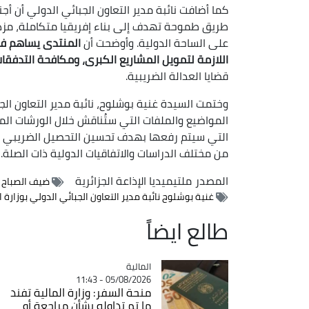
طريق طموحة تهدف إلى بناء إفريقيا متكاملة، مز
على الساحة الدولية. وأوضحت أن
المنتدى يساهم في
اللازمة لتمويل المشاريع الكبرى، ومكافحة التدفقا
قضايا العدالة الضريبية.
وختمت السيدة غنية بوشلوح، نائبة مدير التعاون الج
المواضيع والملفات التي ستُناقش خلال الورشات المب
التي سيتم رفعها بهدف تحسين التحصيل الضريبي وتعزيز
من مختلف الدراسات والاتفاقيات الدولية ذات الصلة.
المصدر
ملتيميديا الإذاعة الجزائرية
ضيف الصباح / 
غنية بوشلوح نائبة مدير التعاون الجبائي الدولي بوزارة ا
طالع ايضاً
المالية
Catégorie
05/08/2026 - 11:43
منحة السفر: وزارة المالية تفند
ما تم تداوله بشأن مراجعة أو