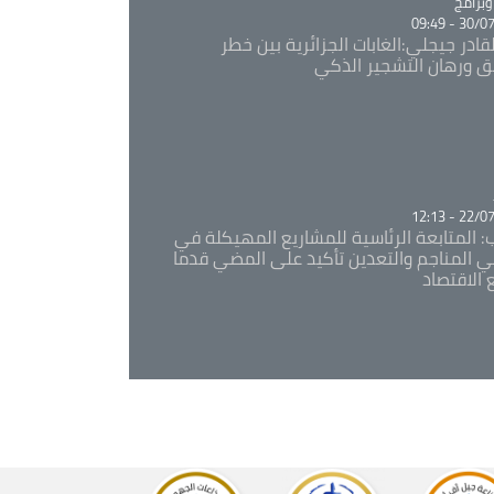
Ca
برامج
30/07/20
قادر جيجلي:الغابات الجزائرية بين خطر
ئق ورهان التشجير الذكي
Ca
22/07/20
: المتابعة الرئاسية للمشاريع المهيكلة في
 المناجم والتعدين تأكيد على المضي قدما
 الاقتصاد