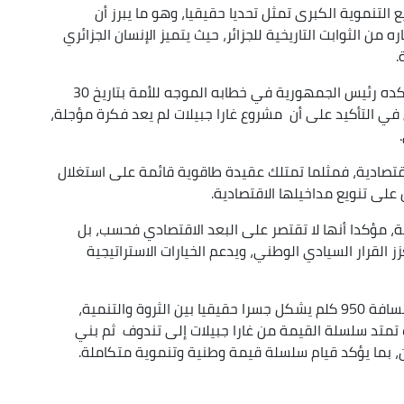
التنموية الكبرى تمثل تحديا حقيقيا، وهو ما يبرز أن
اره من الثوابت التاريخية للجزائر، حيث يتميز الإنسان الجزائري
.
وشدد البروفيسور عطية على أن الرهان الأكبر، كما أكده رئيس الجمهورية في خطابه الموجه للأمة بتاريخ 30
 يتمثل في التأكيد على أن مشروع غارا جبيلات لم يعد فكرة مؤجلة،
اقتصادية، فمثلما تمتلك عقيدة طاقوية قائمة على استغلال
 على تنويع مداخيلها الاقتصادية.
مية، مؤكدا أنها لا تقتصر على البعد الاقتصادي فحسب، بل
ز القرار السيادي الوطني، ويدعم الخيارات الاستراتيجية
وأضاف عطية أن خط السكة الحديدية الممتد على مسافة 950 كلم يشكل جسرا حقيقيا بين الثروة والتنمية،
ث تمتد سلسلة القيمة من غارا جبيلات إلى تندوف ثم بني
، بما يؤكد قيام سلسلة قيمة وطنية وتنموية متكاملة.