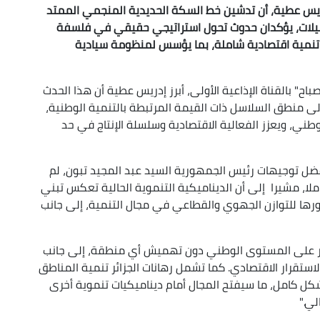
إدريس عطية، أن تدشين خط السكة الحديدية المنجمي الممتد
روع غارا جبيلات، يؤكدان حدوث تحول استراتيجي حقيقي في فلسفة
ق تنمية اقتصادية شاملة، بما يؤسس لمنظومة سيادية
اح" بالقناة الإذاعية الأولى، أبرز إدريس عطية أن هذا الحدث
إلى منطق السلاسل ذات القيمة المرتبطة بالتنمية الوطنية،
طني، ويعزز الفعالية الاقتصادية وسلسلة الإنتاج في حد
فضل توجيهات رئيس الجمهورية السيد عبد المجيد تبون، لم
لا، مشيرا إلى أن الديناميكية التنموية الحالية تعكس تبني
ورها للتوازن الجهوي والقطاعي في مجال التنمية، إلى جانب
ثمار على المستوى الوطني دون تهميش أي منطقة، إلى جانب
لاستقرار الاقتصادي. كما تشمل رهانات الجزائر تنمية المناطق
كل كامل، ما سيفتح المجال أمام ديناميكيات تنموية أخرى
لي."