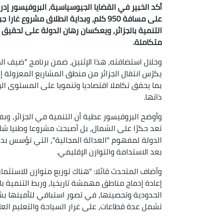
أكد الخبير في القضايا الجيوسياسية، البروفيسور 
على مسافة 950 كلم، وبداية انطلاق مش
التنمية بالجزائر، ويعكسان رهان الدولة على تحقي
متكاملة.
وخلال استضافته، هذا الإثنين، ضمن برنامج "ضيف الصب
يكرّس انتقال الجزائر من منطق المشاريع المعزولة 
بما يحقق تكاملا اقتصاديا وتنمويا على المستوى الو
ذاتها.
وأوضح البروفيسور عطية أن التنمية في الجزائر، وب
تعد حكرًا على الشمال، بل أصبحت مشروعا وطنيا شام
الدولة لمفهوم "العدالة المجالية"، التي تؤسس بد
بعد الاستدامة والتوازن الإقليمي.
وأضاف المتحدث قائلا: "هناك توزيع متوازن للاست
إعادة إدماج مناطق مهمشة تاريخيا، وربط التنمية با
الحدودية وتحصينها، في تصور استباقي لتأمينها بش
تشمل عدة قطاعات، على غرار السياحة والتعليم العا