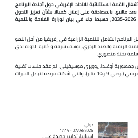
شغال القمة الاستثنائية للاتحاد الإفريقي حول أجندة البرنامج
للتنمية الزراعية في إفريقيا "PDDAA" ما بعد مالابو, بالمصادقة على إعلان كمبالا بشأن تعزيز التحول
الشامل لنظم الأغذية الزراعية في إفريقيا للفترة 2026-2035, حسبما جاء في بيان لوزارة الفلاحة والتنمية
لبرنامج الشامل للتنمية الزراعية في إفريقيا من أجل النمو
تنمية الريفية والصيد البحري, يوسف شرفة و كاتبة الدولة لدى
 سلمة بختة منصوري.
س جمهورية أوغندا, يوويري موسيفيني, تم عقد جلسات تقنية
على مستوى الخبراء ووزراء الزراعة لدول الاتحاد الافريقي (يومي 9 و10 يناير), والتي شكلت فرصة لتبادل الخبرات
دولي
Catégorie
07/08/2026 - 17:14
إسبانيا: تدابير جديدة على