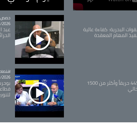
tégorie
حصص و
26 - 09:49
قوات البحرية: كفاءة عالية
عبد ال
فيذ المهام المعقدة
الحرا
اقتصاد
tégorie
26 - 12:13
المدير العام للغابات: 445 حريقاً وأكثر من 1500
بوحرب
حالي
قطاعي
لتنويع