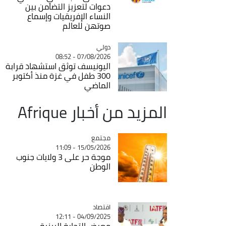
دعوات لتعزيز التضامن بين
النساء الإفريقيات وإسماع
صوتهن للعالم
دولي
Catégorie
07/08/2026 - 08:52
اليونيسف توثق استشهاد قرابة
300 طفل في غزة منذ أكتوبر
الماضي
المزيد من أخبار Afrique
مجتمع
Catégorie
15/05/2026 - 11:09
موجة حر على 3 ولايات جنوب
الوطن
اقتصاد
Catégorie
04/09/2025 - 12:11
معرض التجارة البينية