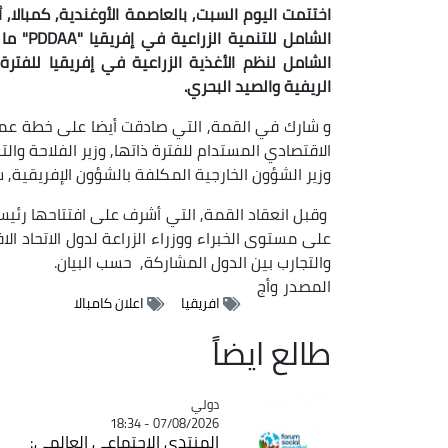
اختتمت اليوم السبت, بالعاصمة الأوغندية, كمبالا, أ
الشامل 
الريفية والصيد البحري.
و شارك في القمة, التي صادقت أيضا على خطة عمل ا
الاقتصادي المستدام للفترة ذاتها, وزير الفلاحة وال
وزير الشؤون الخارجية المكلفة بالشؤون الإفريقية,
وقبل انعقاد القمة, التي أشرف على افتتاحها رئي
والتجارب بين الدول المشاركة, حسب البيان.
المصدر
وأج
افريقيا
اعلان كامبالا
طالع ايضاً
دولي
Catégorie
07/08/2026 - 18:34
المنتدى الاجتماعي العالمي: