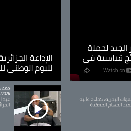
الجيد لحملة
ئج قياسية في
الإذاعة الجزائر
لليوم الوطني ل
tégorie
حصص و
26 - 09:49
قوات البحرية: كفاءة عالية
عبد ال
فيذ المهام المعقدة
الحرا