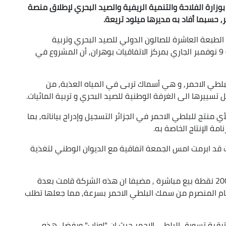
 بوزارة الفلاحة والتنمية الريفية والصيد البحري لإطلاق منصة
سبما أفاد به مديرها ميلود تريعة.
طبعة العاشرة للصالون الدولي للصيد البحري وتربية
المائيات "سيبا 2025" الذي تستمر فعاليته الى غاية 9 نوفمبر الجاري بمركز الاتفاقيات بوهران, أن المشروع في
لطي الاحمر, و هي أسماك تربى في المياه العذبة, من
سييرها الى الغرفة الوطنية للصيد البحري و تربية المائيات.
 منتج للبلطي الاحمر في الجزائر التسجيل وإدراج بياناته, بما
مة الإنتاج الخاصة به.
ات قد ابرمت امس الجمعة اتفاقية مع الديوان الوطني لتغذية
وقال السيد تريعة ان " اوناب " لديها اليوم أكثر من 200 نقطة بيع مباشرة , مضيفا ان هذه الشركة قامت بعدة
ام المنصرم من سمك البلطي الاحمر بسرعة, مما جعلها تطلب
رقية تسويق البلطي الاحمر حيث ان "اوناب" وبفضل هذه