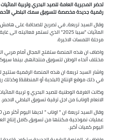
تحضر المديرية العامة للصيد البحري وتربية المائيات
رقمية جديدة مخصصة لتسويق سمك البلطي الأحمر, ح
وقال السيد تريعة, في تصريح للصحافة على هامش ال
مرحلة اللمسات الاخيرة.
واضاف ان هذه المنصة ستفتح المجال أمام مربي الب
مختلف أنحاء الوطن لتسويق منتجاتهم, بينما سيوكل ت
واشار السيد تريعة ان هذه المنصة الرقمية ستتيح لأي
في ذلك موقع الإنتاج (البلدية أو المنطقة) وكذلك رزنا
وكانت الغرفة الوطنية للصيد البحري و تربية المائي
الانعام (اوناب) من اجل ترقية تسويق البلطي الاحمر.
عمليات نموذجية مكنتها من تسويق كامل إنتاج الع
اليوم كميات أكبر.
واضاف ان المنصة الرقمية الجديدة ستكون قاعدة لت