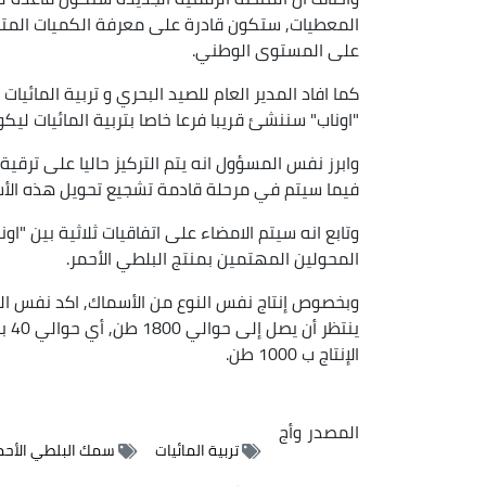
المعطيات, ستكون قادرة على معرفة الكميات المتا
على المستوى الوطني.
كما افاد المدير العام للصيد البحري و تربية المائيات
"اوناب" سننشئ قريبا فرعا خاصا بتربية المائيات ل
وابرز نفس المسؤول انه يتم التركيز حاليا على ترقية
فيما سيتم في مرحلة قادمة تشجيع تحويل هذه الأ
وتابع انه سيتم الامضاء على اتفاقيات ثلاثية بين "اون
المحولين المهتمين بمنتج البلطي الأحمر.
وبخصوص إنتاج نفس النوع من الأسماك, اكد نفس المت
ينت
الإنتاج ب 1000 طن.
المصدر
وأج
تربية المائيات
سمك البلطي الأحم