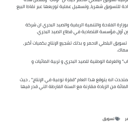
حة للتسويق شهريا, وتسهيل عملية توزيعها عبر نقاط البيع
 بوزارة الفلاحة والتنمية الريفية والصيد البحري ان شركة
يكون أول مؤسسة اقتصادية في قطاع الصيد البحري.
 تسويق البلطي الاحمر و بذلك تشجيع الإنتاج بكميات أكبر,
سماك.
اب" والغرفة الوطنية للصيد البحري و تربية المائيات و
حدث انه يتوقع هذا العام "قفزة نوعية في الإنتاج" , حيث
ظر أن يصل إلى حوالي 1800 طن, أي حوالي 40 بالمائة من الزيادة مقارنة مع السنة الفارطة التي قدر فيها
ر
تسويق