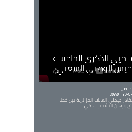
ية تحيي الذكرى الخامسة
لجيش الوطني الشعبي
Ca
برامج
30/07/20
قادر جيجلي:الغابات الجزائرية بين خطر
ئق ورهان التشجير الذكي