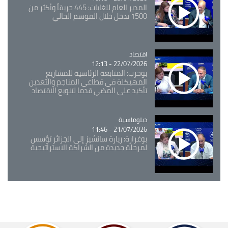
المدير العام للغابات: 445 حريقاً وأكثر من
1500 تدخل خلال الموسم الحالي
اقتصاد
Catégorie
22/07/2026 - 12:13
بوحرب: المتابعة الرئاسية للمشاريع
المهيكلة في قطاعي المناجم والتعدين
تأكيد على المضي قدما لتنويع الاقتصاد
Catégorie
دبلوماسية
21/07/2026 - 11:46
بوغرارة: زيارة سانشيز إلى الجزائر تؤسس
لمرحلة جديدة من الشراكة الاستراتيجية