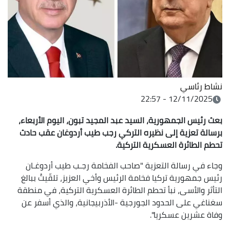
نشاط رئاسي
12/11/2025 - 22:57
بعث رئيس الجمهورية، السيد عبد المجيد تبون، اليوم الأربعاء،
برسالة تعزية إلى نظيره التركي رجب طيب أردوغان عقب حادث
تحطم الطائرة العسكرية التركية.
وجاء في رسالة التعزية "صاحب الفخامة رجـب طيب أردوغـان
رئيس جمهورية تركيا فخامة الرئيس وأخي العزيز، تلقّيتُ ببالغ
التأثر والأسى، نبأ تحطم الطائرة العسكرية التركية، في منطقة
سغناغي على الحدود الجورجية -الأذربيجانية، والذي أسفر عن
وفاة عشرين عسكريا".