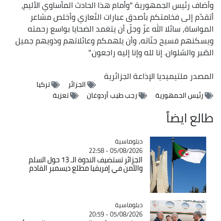
وأضاف رئيس الجمهورية "وأمام هذا الحادث المأساوي الأليم،
أتقدّم إلى فخامتكم بأصدق عبارات التّعازي وأخلص مشاعر
المواساة، سائلا الله عزّ وجلّ أن يتغمد الضحايا بواسع رحمته
ويسكنهم فسيح جنّاته، وأن يلهمكم وعائلاتهم وذويهم جميل
الصّبر والسّلوان. إنا لله وإنا إليه راجعون."
المصدر
ملتيميديا الإذاعة الجزائرية
الجزائر
تركيا
رئيس الجمهورية
رجب طيب أردوغان
تعزية
طالع ايضاً
Catégorie
دبلوماسية
05/08/2026 - 22:58
الجزائر تستضيف الندوة الـ 13 حول السلم
والأمن في إفريقيا مطلع ديسمبر القادم
Catégorie
دبلوماسية
05/08/2026 - 20:59