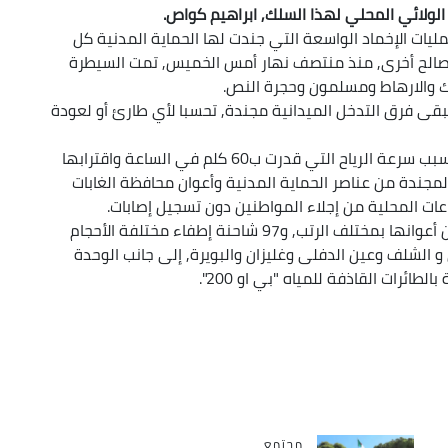
ير الولائي المحلي لهذا السلك, ابراهيم كواص.
أنه وبعد قرابة 36 ساعة من عمليات الإخماد الواسعة التي جندت لها الحماية المدنية كل
 مصالح أخرى, منذ منتصف نهار أمس الخميس, تمت السيطرة
لك والارهاط ومسلمون وحجرة النص.
تبقى فرق التدخل الميدانية مجندة, تحسبا لأي طارئ أو لعودة
فرغم حجم الحرائق المسجلة أمس وقوة انتشارها, بسبب سرعة الرياح التي قدرت ب60 كلم في الساعة واقترابها
جندة من عناصر الحماية المدنية وأعوان محافظة الغابات
ات المحلية من إجلاء المواطنين دون تسجيل إصابات.
ولهذا الغرض, جندت مصالح الحماية المدنية 354 من أعوانها بمختلف الرتب, و97 شاحنة إطفاء مختلفة الأحجام
و الشلف وعين الدفلى وغليزان والبويرة, إلى جانب الوحدة
لطائرات القاذفة للمياه "بي او 200".
مجتمع
Catégorie