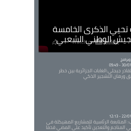
ية تحيي الذكرى الخامسة
لجيش الوطني الشعبي
Ca
برامج
30/07/20
قادر جيجلي:الغابات الجزائرية بين خطر
ئق ورهان التشجير الذكي
Ca
22/07/20
: المتابعة الرئاسية للمشاريع المهيكلة في
 المناجم والتعدين تأكيد على المضي قدما