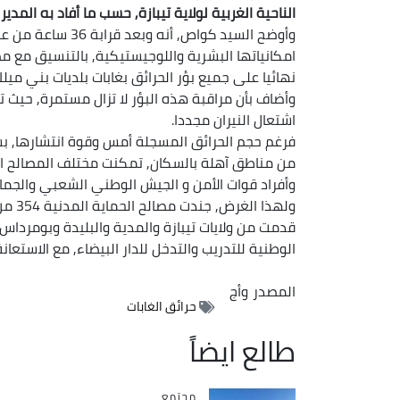
الناحية الغربية لولاية تيبازة, حسب ما أفاد به المد
وأوضح السيد كواص, 
امكانياتها البشرية واللوجيستيكية, بالتنسيق مع
نهائيا على جميع بؤر الحرائق بغابات بلديات بني مي
وأضاف بأن مراقبة هذه البؤر لا تزال مستمرة, حيث 
اشتعال النيران مجددا.
من مناطق آهلة بالسكان, تمكنت مختلف المصالح الم
وأفراد قوات الأمن و الجيش الوطني الشعبي والجماع
قدمت من ولايات تيبازة والمدية والبليدة وبومرداس 
الوطنية للتدريب والتدخل للدار البيضاء, مع الاستعانة با
المصدر
وأج
حرائق الغابات
طالع ايضاً
مجتمع
Catégorie