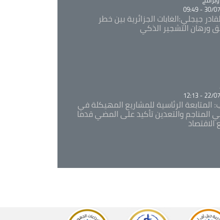
30/07/20
قادر جيجلي:الغابات الجزائرية بين خطر
ئق ورهان التشجير الذكي
Ca
22/07/20
: المتابعة الرئاسية للمشاريع المهيكلة في
 المناجم والتعدين تأكيد على المضي قدما
 الاقتصاد