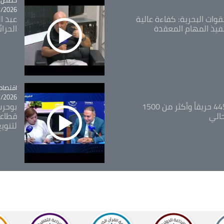
26 - 09:49
قوات البحرية: كفاءة عالية
عبد ال
فيذ المهام المعقدة
الحرا
اقتصاد
tégorie
26 - 12:13
المدير العام للغابات: 445 حريقاً وأكثر من 1500
بوحرب
حالي
قطاعي
لتنويع