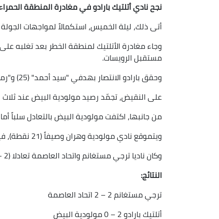
نجح نادي أتلتيك بارادو في مغادرة المنطقة الحمراء،
أتى ذلك، ليلة الخميس، استكمالاً لمواجهات الجولة ا
مستقبل الرويسات.
وحقق بارادو الانتصار بهدفي "سيد أحمد" (25) و"رمضاوي" (47)، ليرفع الأتلتيك رصيده إلى ثلاثة عشرة نقطة.
على النقيض، تجمّد رصيد مولودية البيض عند ثلاث 
من جانبها، اكتفت مولودية البيض بالتعادل سلباً أما
ويتموقع نادي مولودية وهران وصيفاً (21 نقطة)، فيما يتمركز وفاق سطيف في الصف الثالث عشر (12 نقطة).
وكان ناديا ترجي مستغانم واتحاد العاصمة تعادلا (2 – 2)، مساء الاثنين الأخير، في لقاء مقدّم.
النتائج:
ترجي مستغانم 2 – 2 اتحاد العاصمة
أتلتيك بارادو 2 – 0 مولودية البيض