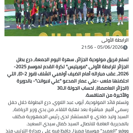
الرابطة الأولى
05/06/2026 - 21:56
تسلم فريق مولودية الجزائر, سهرة اليوم الجمعة, درع بطل
الجزائر للرابطة الأولى "موبيليس" لكرة القدم لموسم 2025-
2026, عقب مباراته أمام الضيف أولمبي الشلف (فوز 2-0), التي
احتضنها ملعب -علي عمار المدعو "علي لابوانت"- بالدويرة
(الجزائر العاصمة), لحساب الجولة الـ30
والأخيرة من المنافسة.
وتسلم قائد المولودية, أيوب عبد اللاوي, درع البطولة خلال حفل
رسمي أقيم مباشرة بعد نهاية اللقاء, من يدي وزير الرياضة,
السيد وليد صادي, و المستشار لدى رئيس الجمهورية مكلف
بالمديرية العامة للاتصال، السيد كمال سيدي السعيد.
ووقع "العميد" موسما مميزا, حافظ فيه على صدارة الترتيب منذ