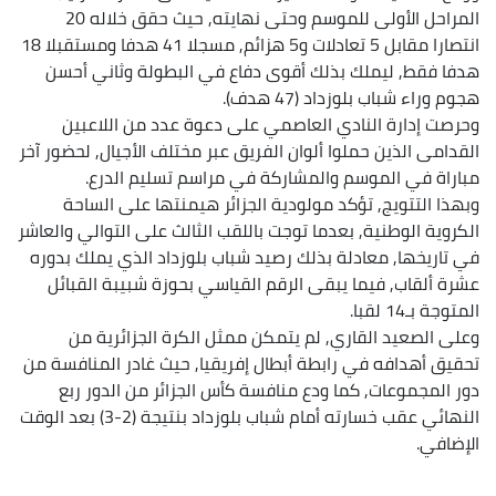
المراحل الأولى للموسم وحتى نهايته, حيث حقق خلاله 20
انتصارا مقابل 5 تعادلات و5 هزائم, مسجلا 41 هدفا ومستقبلا 18
هدفا فقط, ليملك بذلك أقوى دفاع في البطولة وثاني أحسن
هجوم وراء شباب بلوزداد (47 هدف).
وحرصت إدارة النادي العاصمي على دعوة عدد من اللاعبين
القدامى الذين حملوا ألوان الفريق عبر مختلف الأجيال, لحضور آخر
مباراة في الموسم والمشاركة في مراسم تسليم الدرع.
وبهذا التتويج, تؤكد مولودية الجزائر هيمنتها على الساحة
الكروية الوطنية, بعدما توجت باللقب الثالث على التوالي والعاشر
في تاريخها, معادلة بذلك رصيد شباب بلوزداد الذي يملك بدوره
عشرة ألقاب, فيما يبقى الرقم القياسي بحوزة شبيبة القبائل
المتوجة بـ14 لقبا.
وعلى الصعيد القاري, لم يتمكن ممثل الكرة الجزائرية من
تحقيق أهدافه في رابطة أبطال إفريقيا, حيث غادر المنافسة من
دور المجموعات, كما ودع منافسة كأس الجزائر من الدور ربع
النهائي عقب خسارته أمام شباب بلوزداد بنتيجة (2-3) بعد الوقت
الإضافي.