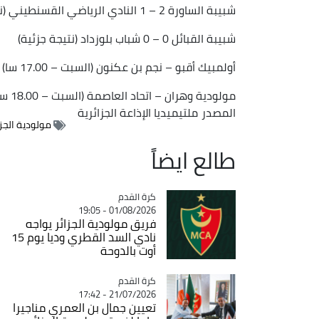
شبيبة الساورة 2 – 1 النادي الرياضي القسنطيني (نتيجة جزئية)
شبيبة القبائل 0 – 0 شباب بلوزداد (نتيجة جزئية)
أولمبيك أقبو – نجم بن عكنون (السبت – 17.00 سا)
مولودية وهران – اتحاد العاصمة (السبت – 18.00 سا)
المصدر
ملتيميديا الإذاعة الجزائرية
مولودية الجزا
طالع ايضاً
Catégorie
كرة القدم
01/08/2026 - 19:05
فريق مولودية الجزائر يواجه
نادي السد القطري وديا يوم 15
أوت بالدوحة
Catégorie
كرة القدم
21/07/2026 - 17:42
تعيين جمال بن العمري مناجيرا