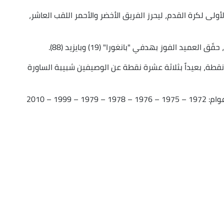
ولى لكرة القدم، ليحرز الفريق الأخضر والأحمر اللقب العاشر،
د الفوز بهدفي "بانغورا" (19) وبايزيد (88).
طة، بعيداً بثلاثة عشرة نقطة عن الوصيفين شبيبة الساورة
وسبق لمولودية الجزائر التتويج بلقب البطولة في أعوام: 1972 – 1975 – 1976 – 1978 – 1979 – 1999 – 2010