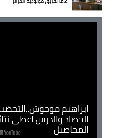
عاما لفريق مولودية الجزائر
ابراهيم موحوش..التحضير 
الحصاد والدرس اعطى نتا
المحاصيل