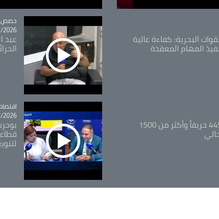
tégorie
حصص و
26 - 09:49
قوات البحرية: كفاءة عالية
عبد ال
فيذ المهام المعقدة
الحرا
اقتصاد
tégorie
26 - 12:13
المدير العام للغابات: 445 حريقاً وأكثر من 1500
بوحرب
حالي
قطاعي
لتنويع