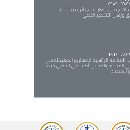
30/07/20
قادر جيجلي:الغابات الجزائرية بين خطر
ئق ورهان التشجير الذكي
Ca
22/07/20
: المتابعة الرئاسية للمشاريع المهيكلة في
 المناجم والتعدين تأكيد على المضي قدما
 الاقتصاد