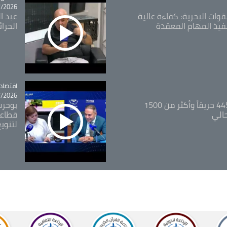
26 - 09:49
قوات البحرية: كفاءة عالية
عبد ال
فيذ المهام المعقدة
الحرا
اقتصاد
tégorie
26 - 12:13
المدير العام للغابات: 445 حريقاً وأكثر من 1500
بوحرب
حالي
قطاعي
لتنويع