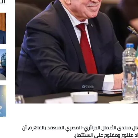
شغال منتدى الأعمال الجزائري-المصري المنعقد بالقاهرة، أن
د متنوع ومفتوح على الاستثمار.