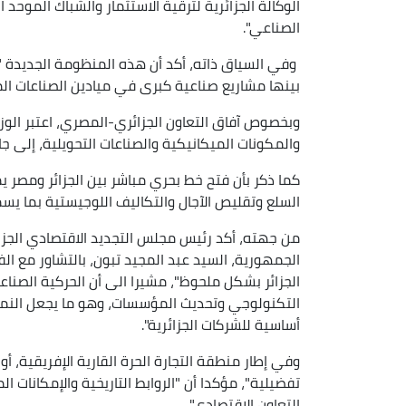
الوكالة الجزائرية لترقية الاستثمار والشباك الموحد 
الصناعي".
بينها مشاريع صناعية كبرى في ميادين الصناعات الميك
وبخصوص آفاق التعاون الجزائري-المصري، اعتبر الوزي
والمكونات الميكانيكية والصناعات التحويلية، إلى جا
كما ذكر بأن فتح خط بحري مباشر بين الجزائر ومصر 
السلع وتقليص الآجال والتكاليف اللوجيستية بما يسم
من جهته، أكد رئيس مجلس التجديد الاقتصادي الجزا
الجمهورية، السيد عبد المجيد تبون، بالتشاور مع ا
الجزائر بشكل ملحوظ"، مشيرا الى أن الحركية الصناع
التكنولوجي وتحديث المؤسسات، وهو ما يجعل النمو و
أساسية للشركات الجزائرية".
وفي إطار منطقة التجارة الحرة القارية الإفريقية، أو
تفضيلية"، مؤكدا أن "الروابط التاريخية والإمكانات ا
التعاون الاقتصادي".