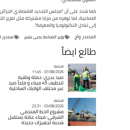
كما شدد على أن "مجلس التجديد الاقتصادي الجزائري
الصناعية، لما توفره من مزايا مشتركة مثل تعزيز ال
إلى تبادل التكنولوجيا والمعرفة".
المصدر
وأج
وزير الصناعة، يحيى بشير
منتدى ال
طالع ايضاً
اقتصاد
Catégorie
07/08/2026 - 11:45
صيد بحري: حملة وطنية
لتنظيف 45 ميناء و ملجأ صيد
عبر مختلف الولايات الساحلية
اقتصاد
Catégorie
03/08/2026 - 22:31
مشروع الخط المنجمي
الشرقي: ميناء عنابة يستقبل
شحنة تجهيزات جديدة