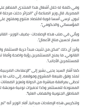
وفي كلمة له خلال أشغال هذا المنتدى المنظم على ه
المصرية، قال وزير الصناعة أن "الجزائر دخلت مرحلة 
تبون، ترسي أسسا قوية لاقتصاد متنوع ومفتوح على 
المؤسساتي والحكومي".
مسار تحسين مناخ الأعمال".
وأبرز أن ذلك "مكن من تثبيت مبدأ حرية الاستثمار وال
القانوني، ما يمنح المستثمرين رؤية واضحة وأمانا ت
للمستثمرين الأجانب".
كما أشار السيد يحيى بشير إلى "الإعفاءات الضريبية 
تمتد وفق طبيعة المشروع وموقعه، إلى جانب ما يقدم
تحظى بمرافقة مباشرة من الدولة وتعزيز الضمانات ا
الممنوحة للمستثمر وكذا تحفيزات نوعية موجهة لل
المناطق الجنوبية والهضاب العليا".
ولتكريس هذه الإصلاحات ميدانيا، أفاد الوزير أنه "