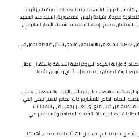
امش الدورة التاسعة للجنة العليا المشتركة الجزائرية-
اقتصادية جديدة، بقيادة رئيس الجمهورية، السيد عبد المجيد
الاستثمار، مدعم بإصلاحات عميقة شملت الإطار القانوني،
ويأتي في صلب هذه الإصلاحات -يضيف الوزير- القانون 22-18 المتعلق بالاستثمار، والذي شكل "نقطة تحول في
مبادرة وإزالة القيود البيروقراطية السابقة واستقرار الإطار
شريعيا وكذا ضمان حرية تحويل الأرباح ورؤوس الأموال
والجمركية الواسعة خلال مرحلتي الإنجاز والاستغلال، والتي
ه النظام الخاص للمشاريع ذات الطابع الاستراتيجي التي
لقانونية من خلال منع أي تغيير رجعي في الامتيازات
قطاعات الصناعية ذات القيمة المضافة وللاستثمار في
تم إنشاء وإعادة تنظيم عدد من الهيئات المتخصصة، أهمها