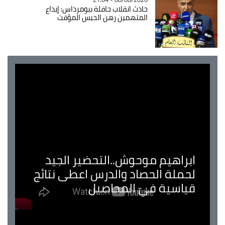
حادث انقلاب حافلة ببومرداس: إيداع
المتهمين رهن الحبس المؤقت
ابراهيم موحوش..التحضير الجيد
لحملة الحصاد والدرس اعطى نتائج
قياسية في المحاصيل