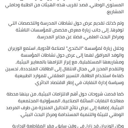
المستوى الوطني, قصد تقريب هذه الهيئات من الطلبة وحاملي
المشاريع.
وتم كذلك تقديم عرض حول نشاطات المدرسة والتخصصات التي
توفرها, إلى جانب زيارة معرض مخصص للمؤسسات الناشئة
ومراكز البحث العلمي, فضلا عن مخابر المدرسة.
وخلال زيارة لمؤسسة "الكندي" لصناعة الأدوية, استمع الوزيران
والوفد المرافق لهما إلى عرض حول نشاطات المؤسسة
ومشاريعها المستقبلية, مع إبراز التزامها بالمعايير البيئية,
والتقدم المحرز في مجال الانتقال إلى الطاقات المتجددة, تحسين
كفاءة استخدام الطاقة, التسيير العقلاني للموارد الطبيعية
وسياسة إدارة النفايات في إطار الاقتصاد الدائري.
كما قدمت شروحات حول أهم الالتزامات البيئية, من بينها محطة
معالجة النفايات السائلة الصناعية, المسؤولية المجتمعية
البيئية, إضافة إلى عرض نتائج التحاليل المنجزة من طرف المرصد
الوطني للبيئة والتنمية المستدامة ومركز البحث البيئي.
وكان الوزيران قد زارا, في وقت سابق, مقر المقاطعة الإدارية