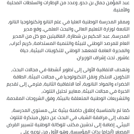
عبد المؤمن جمال بن حدو, وعدد من الإطارات والسلطات المحلية
والأمنية.
وبمقر المدرسة الوطنية العليا في علم النانو وتكنولوجيا النانو,
التابعة لوزارة التعليم العالي والبحث العلمي, وقع مدير
المدرسة, عبد الحكيم بن شطارة, اتفاقيتين مع كل من المدير
العام للمرصد الوطني للبيئة والتنمية المستدامة, كريم أعراب,
والمديرة العامة للمعهد الوطني للتكوينات البيئية, حياة
عاشور, تحت إشراف الوزيران.
وتهدف الاتفاقية الأولى إلى تطوير أنشطة في مجالات البحث,
التكوين, الابتكار ونقل التكنولوجيا في مجالات البيئة, الطاقة
الخضراء والمواد النانوية, أما الاتفاقية الثانية, فترمي إلى تقديم
الخبرة في مجالات البيئة, معايير تحليل التلوث,
والتشريعات الوطنية المتعلقة بالبيئة, وفق الشروحات المقدمة.
كما تم بالمناسبة إطلاق حاضنة بيئية على مستوى المدرسة,
تهدف إلى مرافقة الشباب في البحث عن حلول مبتكرة للتلوث
البيئي, إضافة إلى تدشين مكتب للوكالة الوطنية لتسيير القرض
المصغر (أنجام) بذات المؤسسة, وهو الأول من نوعه على