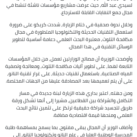
لسيدي عبد الله, حيث عرضت مشاريع مؤسسات ناشئة تنشط في
مجال جمع النفايات القابلة للاسترجاع.
وخلال ندوة صحفية في ختام الزيارة, شددت كريكو على ضرورة
استعمال التقنيات الحديثة والتكنولوجيا المتطورة في مجال
مكافحة التلوث, معتبرة البحث العلمي دعامة أساسية لتطوير
الوسائل التقنية في هذا المجال.
وأوضحت الوزيرة أن مصالح الوزارتين تعمل, من خلال المؤسسات
التابعة لهما, على تطوير آليات مكافحة التلوث, ومعالجة وتصفية
المياه الصناعية, باستعمال تقنيات حديثة, على غرار تقنية النانو,
على أن يتم تعميمها بعد المصادقة عليها من الجهات المختصة.
ومن جهته, اعتبر بداري هذه الزيارة لبنة جديدة في مسار
التكامل والشراكة بين القطاعين, مشيرا إلى أنها تشكل ورقة
طريق لتجسيد شراكة حقيقية ترتكز على تثمين نتائج البحث
العلمي ومنحها قيمة اقتصادية مضافة.
وأضاف الوزير أن المجال يبقى مفتوح, بما يسمح بمساهمة طلبة
المدرسة الوطنية العليا في علم النانو وتكنولوجيا النانو, إلى